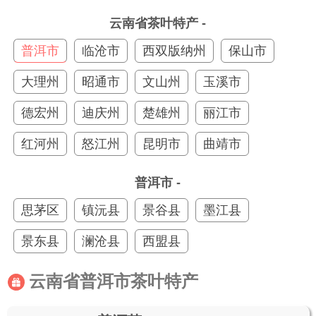
云南省茶叶特产 -
普洱市
临沧市
西双版纳州
保山市
大理州
昭通市
文山州
玉溪市
德宏州
迪庆州
楚雄州
丽江市
红河州
怒江州
昆明市
曲靖市
普洱市 -
思茅区
镇沅县
景谷县
墨江县
景东县
澜沧县
西盟县
云南省普洱市茶叶特产