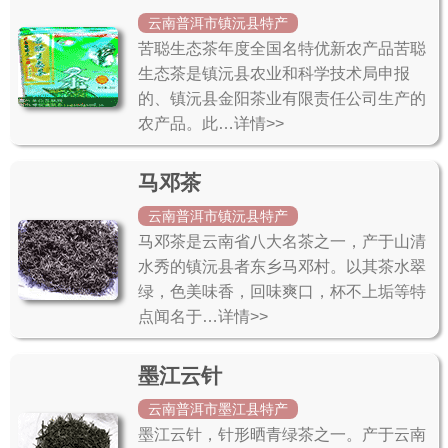
云南普洱市镇沅县特产
苦聪生态茶年度全国名特优新农产品苦聪
生态茶是镇沅县农业和科学技术局申报
的、镇沅县金阳茶业有限责任公司生产的
农产品。此…详情>>
马邓茶
云南普洱市镇沅县特产
马邓茶是云南省八大名茶之一，产于山清
水秀的镇沅县者东乡马邓村。以其茶水翠
绿，色美味香，回味爽口，杯不上垢等特
点闻名于…详情>>
墨江云针
云南普洱市墨江县特产
墨江云针，针形晒青绿茶之一。产于云南