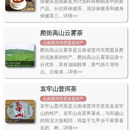
保健茶是国家星为计划科研精制茶中的新
产品。分抗癌保健茶，清凉保健茶和健身
保健茶三…详情>>
爬街高山云雾茶
云南普洱市西盟县特产
爬街高山云雾茶是云南省普洱市西盟县爬
街佤族寨的特产。爬街高山云雾茶品质十
分优良，具有滋味醇厚，香气持久等特
点。云南省…详情>>
哀牢山普洱茶
云南普洱市景东县特产
哀牢山普洱茶是云南省普洱市景东县哀牢
山的特产。哀牢山在茶界著名，与邦崴山
的情况大致相同，得益于九甲乡千家寨著
名的、树…详情>>