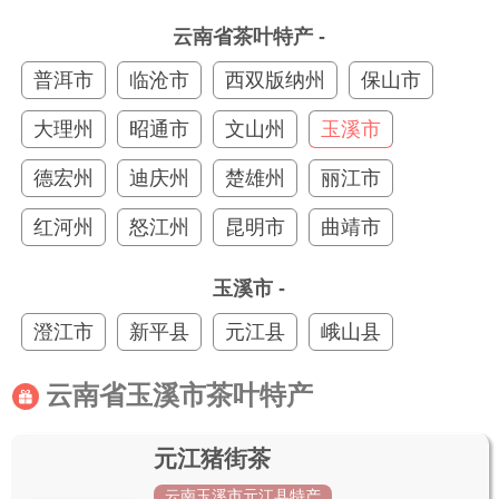
云南省茶叶特产 -
普洱市
临沧市
西双版纳州
保山市
大理州
昭通市
文山州
玉溪市
德宏州
迪庆州
楚雄州
丽江市
红河州
怒江州
昆明市
曲靖市
玉溪市 -
澄江市
新平县
元江县
峨山县
云南省玉溪市茶叶特产
元江猪街茶
云南玉溪市元江县特产