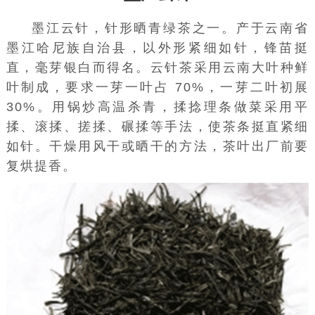
墨江云针，针形晒青绿茶之一。产于云南省
墨江哈尼族自治县，以外形紧细如针，锋苗挺
直，毫芽银白而得名。云针茶采用云南大叶种鲜
叶制成，要求一芽一叶占 70%，一芽二叶初展
30%。用锅炒高温杀青，揉捻理条做菜采用平
揉、滚揉、搓揉、碾揉等手法，使茶条挺直紧细
如针。干燥用风干或晒干的方法，茶叶出厂前要
复烘提香。