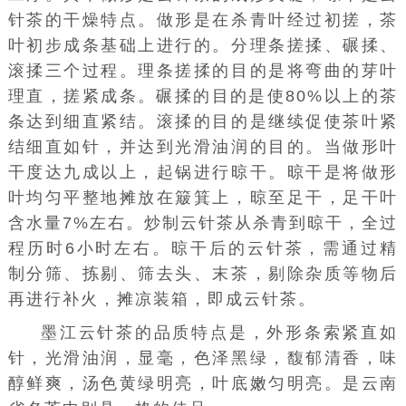
针茶的干燥特点。做形是在杀青叶经过初搓，茶
叶初步成条基础上进行的。分理条搓揉、碾揉、
滚揉三个过程。理条搓揉的目的是将弯曲的芽叶
理直，搓紧成条。碾揉的目的是使80%以上的茶
条达到细直紧结。滚揉的目的是继续促使茶叶紧
结细直如针，并达到光滑油润的目的。当做形叶
干度达九成以上，起锅进行晾干。晾干是将做形
叶均匀平整地摊放在簸箕上，晾至足干，足干叶
含水量7%左右。炒制云针茶从杀青到晾干，全过
程历时6小时左右。晾干后的云针茶，需通过精
制分筛、拣剔、筛去头、末茶，剔除杂质等物后
再进行补火，摊凉装箱，即成云针茶。
墨江云针茶的品质特点是，外形条索紧直如
针，光滑油润，显毫，色泽黑绿，馥郁清香，味
醇鲜爽，汤色黄绿明亮，叶底嫩匀明亮。是云南