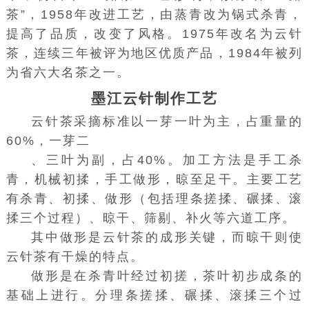
茶”，1958年改进工艺，由蒸青改为锅式杀青，
提高了品质，改变了风格。1975年改名为云针
茶，连续三年被评为地区优质产品，1984年被列
为省六大名茶之一。
墨江云针制作工艺
云针茶采摘标准以一芽一叶为主，占重量的
60%，一芽二
、三叶为副，占40%。加工方法是手工杀
青，机械初揉，手工做形，晾至足干。主要工艺
有杀青、初揉、做形（包括理条搓揉、碾揉、滚
揉三个过程）、晾干、筛剔、补火等六道工序。
其中做形是云针茶的成形关键，而晾干则使
云针茶有干燥的特点。
做形是在杀青叶经过初搓，茶叶初步成条的
基础上进行。分理条搓揉、碾揉、滚揉三个过