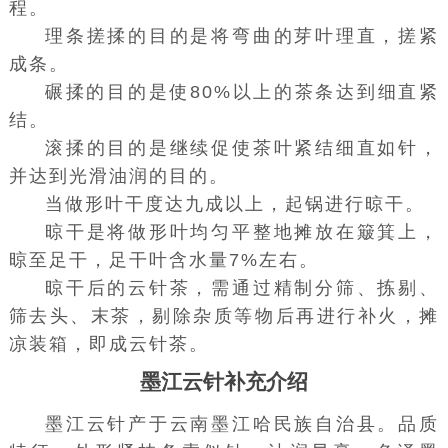
程。
理条搓揉的目的是将弯曲的芽叶理直，搓紧
成条。
碾揉的目的是使80%以上的茶条达到细直紧
结。
滚揉的目的是继续促使茶叶紧结细直如针，
并达到光滑油润的目的。
当做形叶干度达九成以上，起锅进行晾干。
晾干是将做形叶均匀平整地摊放在簸箕上，
晾至足干，足干叶含水量7%左右。
晾干后的云针茶，需通过精制分筛、拣剔、
筛去头、末茶，剔除杂质等物后再进行补火，摊
凉装箱，即成云针茶。
墨江云针补充介绍
墨江云针产于云南墨江哈民族自治县。品质