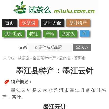
首页
试茶榜
茶叶大全
茶叶特产
问
茶叶功效
特征
产地
茶知识
搜索
查找 ▷
试茶么
全国茶叶特产
云南省
普洱市
导航：
>
>
>
墨江县特产：墨江云针
特产概述：
墨江云针是云南省普洱市墨江县的茶叶特
产，茶叶。
墨江云针