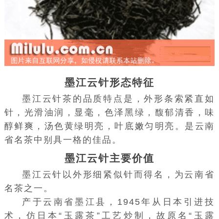
墨江云针形态特征
墨江云针茶的品质特点是，外形条索紧直如
针，光滑油润，显毫，色泽黑绿，馥郁清香，味
醇鲜爽，汤色黄绿明亮，叶底嫩匀明亮。是云南
省名茶中别具一格的佳品。
墨江云针主要价值
墨江云针以外形细紧似针而得名，为云南省
名茶之一。
产于云南省墨江县，1945年从日本引进技
术，仿日本“玉露茶”工艺炒制，故原名“玉露