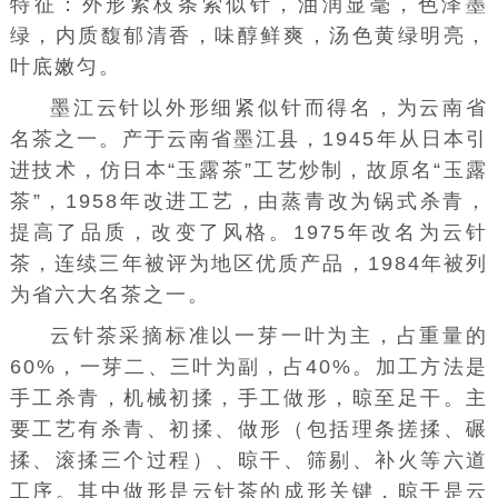
特征：外形紧枝条索似针，油润显毫，色泽墨
绿，内质馥郁清香，味醇鲜爽，汤色黄绿明亮，
叶底嫩匀。
墨江云针以外形细紧似针而得名，为云南省
名茶之一。产于云南省墨江县，1945年从日本引
进技术，仿日本“玉露茶”工艺炒制，故原名“玉露
茶”，1958年改进工艺，由蒸青改为锅式杀青，
提高了品质，改变了风格。1975年改名为云针
茶，连续三年被评为地区优质产品，1984年被列
为省六大名茶之一。
云针茶采摘标准以一芽一叶为主，占重量的
60%，一芽二、三叶为副，占40%。加工方法是
手工杀青，机械初揉，手工做形，晾至足干。主
要工艺有杀青、初揉、做形（包括理条搓揉、碾
揉、滚揉三个过程）、晾干、筛剔、补火等六道
工序。其中做形是云针茶的成形关键，晾干是云