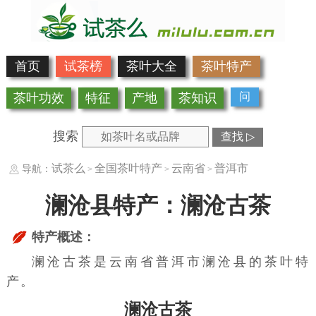
首页
试茶榜
茶叶大全
茶叶特产
问
茶叶功效
特征
产地
茶知识
搜索
查找 ▷
试茶么
全国茶叶特产
云南省
普洱市
导航：
>
>
>
澜沧县特产：澜沧古茶
特产概述：
澜沧古茶是云南省普洱市澜沧县的茶叶特
产。
澜沧古茶