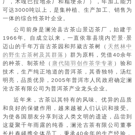
厂，木嘎巴拉地茶厂和糯埂茶厂），年加工能力
可达3000吨以上，是集种植、生产加工、销售为
一体的综合性茶叶企业。
公司前身是澜沧县古茶山景迈茶厂，始建于
1966年。自成立以来，一直依靠县境内芒景·景
迈山的千年万亩古茶园和邦崴古茶树（
天然林中
的野生古茶树及其群落
）群为原料，凭借40余年
的种茶、制茶经（
唐代陆羽创作茶学专著
）验和
技术，生产纯正地道的普洱茶，其香独特，汤红
明亮，品质优异，2005年普洱市人民政府确定澜
沧古茶有限公司为普洱茶产业龙头企业。
近年来，古茶以其特有的风味、优异的品质
和良好的保健作用，越来越被人们认识和接受。
为使各国朋友分享到这人类文明的遗迹，品尝到
这凝聚千年雨露的纯香，澜沧古茶有限公司董事
长杜春峄携全体员工，秉承40余年的生产经验，