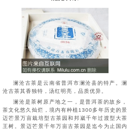
澜沧古茶是云南省普洱市澜沧县的特产。澜
沧古茶其香独特，汤红明亮，品质优异。
澜沧是茶树原产地之一，是普洱茶的故乡，
茶文化悠久灿烂，境内有种植1300多年历史的景
迈芒景万亩栽培型古茶园和邦崴千年过渡型大茶
王树。景迈芒景千年万亩古茶园是迄今为止国内