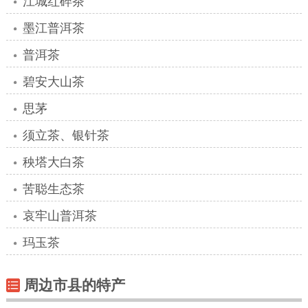
江城红碎茶
墨江普洱茶
普洱茶
碧安大山茶
思茅
须立茶、银针茶
秧塔大白茶
苦聪生态茶
哀牢山普洱茶
玛玉茶
周边市县的特产