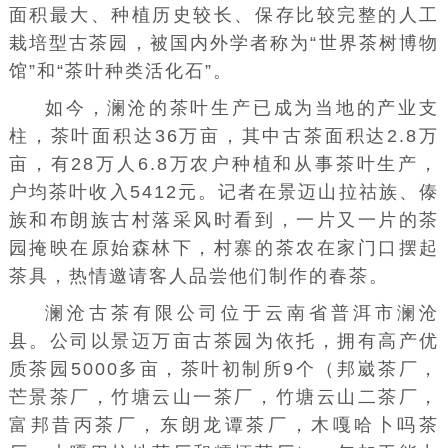
面积最大、种植历史较长、保存比较完整的人工
栽培型古茶园，被国内外学者称为“世界茶树博物
馆”和“茶叶种类活化石”。
如今，澜沧的茶叶生产已成为当地的产业支
柱，茶叶面积达36万亩，其中古茶面积达2.8万
亩，有28万人6.8万农户种植和从事茶叶生产，
户均茶叶收入5412元。记者在景迈山拉祜族、傣
族和布朗族古村落采风时看到，一片又一片的茶
园掩映在原始森林下，村寨的茶农在家门口摆起
茶具，热情邀请客人品尝他们制作的春茶。
澜沧古茶有限公司位于云南省普洱市澜沧
县。公司以景迈万亩古茶园为依托，拥有高产优
质茶园5000多亩，茶叶初制所9个（邦崴茶厂，
芒景茶厂，竹塘云山一茶厂，竹塘云山二茶厂，
富邦昔丙茶厂，东朗龙谭茶厂，木嘎哈卜吗茶