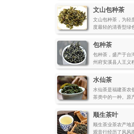
文山包种茶
文山包种茶，为轻
度最轻的清香型绿
包种茶
包种茶，盛产于台
州府安溪县人王义
水仙茶
水仙茶是福建茶农
茶类中的一种。原
顺生茶叶
顺生茶业茶农产地
观音行经历了风风