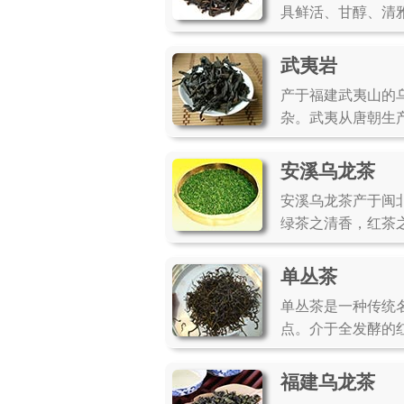
具鲜活、甘醇、清
武夷岩
产于福建武夷山的
杂。武夷从唐朝生
安溪乌龙茶
安溪乌龙茶产于闽
绿茶之清香，红茶
单丛茶
单丛茶是一种传统
点。介于全发酵的
福建乌龙茶