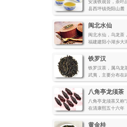
安溪铁观音，茶叶
县西坪镇尧阳山麓
闽北水仙
闽北水仙，乌龙茶
福建建阳小湖乡大
铁罗汉
铁罗汉茶，属乌龙
武夷，主要分布在
八角亭龙须茶
八角亭龙须茶又称
在清康熙五十六年
黄金桂