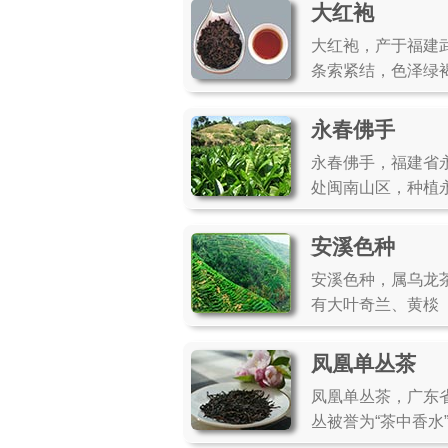
大红袍
大红袍，产于福建
条索紧结，色泽绿
永春佛手
永春佛手，福建省
处闽南山区，种植
安溪色种
安溪色种，属乌龙
有大叶奇兰、黄棪
凤凰单丛茶
凤凰单丛茶，广东
丛被誉为“茶中香水