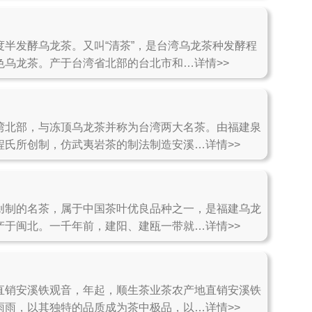
度半发酵乌龙茶。又叫“清茶”，是台湾乌龙茶种发酵程
色乌龙茶。产于台湾省北部的台北市和…详情>>
湾北部，与冻顶乌龙茶并称为台湾两大名茶。由福建泉
程氏所创制，仿武夷岩茶的制法制造安溪…详情>>
创制的名茶，属于中国茶叶优良品种之一，是福建乌龙
产于闽北。一千年前，建阳、建瓯一带就…详情>>
直销安溪铁观音，年起，顺生茶业茶农产地直销安溪铁
雨雨，以其独特的品质成为茶中极品，以…详情>>