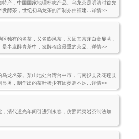
省特产，中国国家地理标志产品。乌龙茶是明清时首先
半发酵茶，世纪初乌龙茶的产制亦由福建…详情>>
地区独有的名茶，又名膨风茶，又因其茶芽白毫显著，
，是半发酵青茶中，发酵程度最重的茶品…详情>>
的乌龙名茶。梨山地处台湾台中市，与南投县及花莲县
别显著，制作出的茶叶极少有因萎凋不足…详情>>
北，清代道光年间引进到永春，仿照武夷岩茶制法加