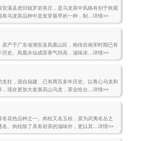
省安溪县虎邱镇罗岩美庄，是乌龙茶中风格有别于铁观
现有乌龙茶品种中是发芽最早的一种，制…详情>>
，原产于广东省潮安县凤凰山区，相传在南宋时期已有
年历史。凤凰水仙成茶香气特高，滋味浓…详情>>
的支柱，源自福建，已有两百多年历史。以青心乌龙和
界，现在更加大发展高山乌龙，茶业给台…详情>>
著名花色品种之一。肉桂又名玉桂，原为武夷名丛之
盛名。肉桂除了具有岩茶的滋味外，更以其…详情>>