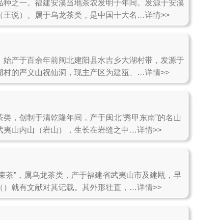
品种之一。福建安溪当地茶农发明于年间。发源于安溪
（王说）。属于乌龙茶类，是中国十大名…详情>>
，始产于百余年前闽北建阳县水吉乡大湖村带，发源于
湖村的严义山祝仙洞，现主产区为建瓯、…详情>>
茶类，创制于清乾隆年间，产于闽北“秀甲东南”的名山
武夷山内山（岩山），生长在岩缝之中…详情>>
“束茶”，属乌龙茶类，产于福建省武夷山市及建瓯，早
（）就有文献对其记载。其外形壮直，…详情>>