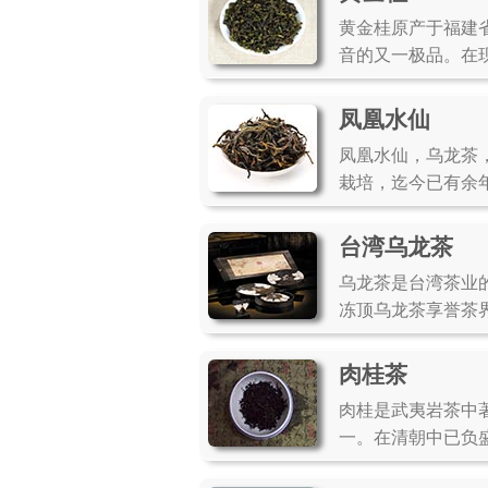
黄金桂原产于福建
音的又一极品。在
凤凰水仙
凤凰水仙，乌龙茶
栽培，迄今已有余
台湾乌龙茶
乌龙茶是台湾茶业
冻顶乌龙茶享誉茶
肉桂茶
肉桂是武夷岩茶中
一。在清朝中已负