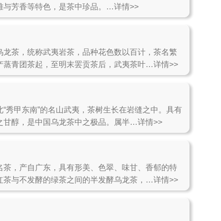
雅与芳香等特色，是茶中珍品。…详情>>
乌龙茶，统称武夷岩茶，品种花色数以百计，茶名繁
产蒸青团茶起，至明末罢贡茶后，武夷茶叶…详情>>
北“秀甲东南”的名山武夷，茶树生长在岩缝之中。具有
之甘醇，是中国乌龙茶中之极品。属半…详情>>
名茶，产自广东，具有形美、色翠、味甘、香郁的特
红茶与不发酵的绿茶之间的半发酵乌龙茶，…详情>>