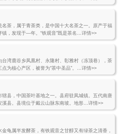
统名茶，属于青茶类，是中国十大名茶之一。原产于福
镇，发现于—年。“铁观音”既是茶名…详情>>
为台湾鹿谷乡凤凰村、永隆村、彰雅村（冻顶巷），茶
点为核心产区，被誉为“茶中圣品”。…详情>>
市辖县，中国茶叶基地之一。县府驻凤城镇。五代南唐
安溪县。县境位于戴云山脉东南坡。地形…详情>>
水金龟属半发酵茶，有铁观音之甘醇又有绿茶之清香，