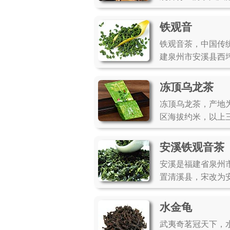
铁观音
铁观音茶，中国传
建泉州市安溪县西坪
冻顶乌龙茶
冻顶乌龙茶，产地
区海拔约米，以上三
安溪铁观音茶
安溪是福建省泉州
置清溪县，宋改为
水金龟
武夷奇茗冠天下，