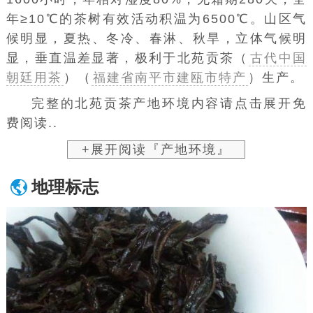
年≥10℃的茶树有效活动积温为6500℃。山区气
候明显，夏热、冬冷、春淋、秋旱，立体气候明
显，垂直温差显著，极利于北苑贡茶（
古代中国
朝廷用茶
）（
福建省南平市建瓯市特产
）生产。
完整的北苑贡茶产地环境内容请点击展开免
费阅读..
+展开阅读『产地环境』
地理标志