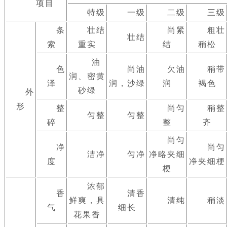
项目
特级
一级
二级
三级
条
壮结
尚紧
粗壮
壮结
索
重实
结
稍松
油
色
尚油
欠油
稍带
润、密黄
泽
润，沙绿
润
褐色
砂绿
外
形
整
尚匀
稍整
匀整
匀整
碎
整
齐
尚匀
净
尚匀
洁净
匀净
净略夹细
度
净夹细梗
梗
浓郁
香
清香
鲜爽，具
清纯
稍淡
气
细长
花果香