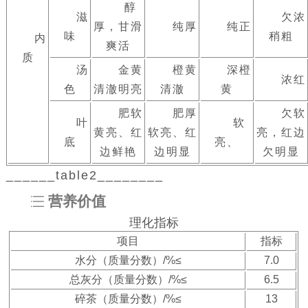
醇
滋
欠浓
厚，甘滑
纯厚
纯正
味
稍粗
内
爽活
质
汤
金黄
橙黄
深橙
浓红
色
清澈明亮
清澈
黄
肥软
肥厚
欠软
叶
软
黄亮、红
软亮、红
亮，红边
底
亮、
边鲜艳
边明显
欠明显
______table2________
营养价值
理化指标
项目
指标
水分（质量分数）/%≤
7.0
总灰分（质量分数）/%≤
6.5
碎茶（质量分数）/%≤
13