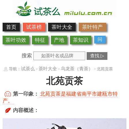
首页
试茶榜
茶叶大全
茶叶特产
问
茶叶功效
特征
产地
茶知识
搜索
查找 ▷
试茶么
茶叶大全
乌龙茶（青茶）
导航：
北苑贡茶
>
>
>
北苑贡茶
第一印象：
北苑贡茶是福建省南平市建瓯市特
产。
内容概述：