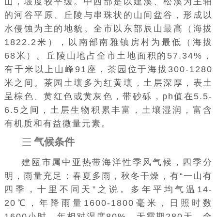
山，坡度较平缓。中西部是以建溪、松溪为主轴
的河谷平原、丘陵与串珠状的山间盆谷，形成以
水侵蚀为主的地貌。全市以东部辰山最高（海拔
1822.2米），以南部南雅镇房村为最低（海拔
68米）。丘陵山地占全市土地面积的57.34%，
有千米以上山峰91座，茶园位于海拔300-1280
米之间。茶园土壤多为红黄壤，土层深厚，表土
呈棕色、黄红色或黄灰色，带砂砾，ph值在5.5-
6.5之间，土层生物积累丰富，土壤湿润，富含
有机质和有益微量元素。
气候条件
建瓯市属中亚热带海洋性季风气候，四季分
明，雨量充足；春夏多雨，秋冬干燥，有“一山有
四季，十里不同天”之说。多年平均气温14-
20℃，年降雨量1600-1800毫米，日照时数
1600小时，年相对湿度80%，无霜期280天，全