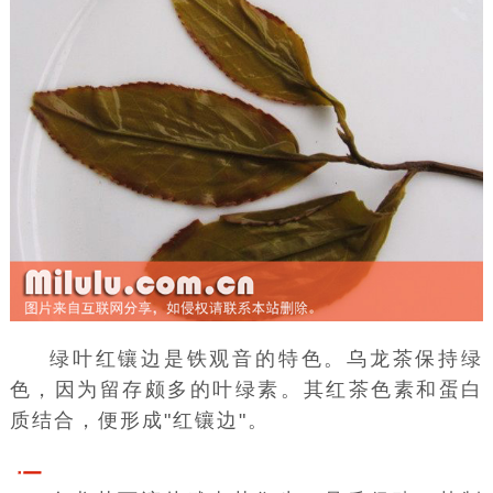
绿叶红镶边是
铁观音
的特色。乌龙茶保持绿
色，因为留存颇多的叶绿素。其红茶色素和蛋白
质结合，便形成"红镶边"。