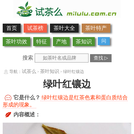
首页
试茶榜
茶叶大全
茶叶特产
问
茶叶功效
特征
产地
茶知识
搜索
查找 ▷
试茶么
茶叶知识
导航：
绿叶红镶边
>
>
绿叶红镶边
它是什么？
绿叶红镶边是红茶色素和蛋白质结合
形成的现象。
内容概述：