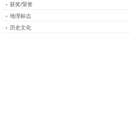
图片：永春佛手中文名
地域保护范围
永春佛手地理标志产品保护范围以福建省永
春县人民政府《关于界定永春佛手茶地理标志产
品保护范围的请示》（永政文[2006]65号）提出
的范围为准，为福建省永春县现辖行政区域。
质量技术要求
（一）品种
完整的永春佛手地理标志内容请点击展开免
费阅读..
+展开阅读『地理标志』