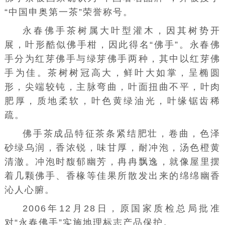
“中国申奥第一茶”荣誉称号。
永春佛手茶树属大叶型灌木，因其树势开
展，叶形酷似佛手柑，因此得名“佛手”。永春佛
手分为红芽佛手与绿芽佛手两种，其中以红芽佛
手为佳。茶树树冠高大，鲜叶大如掌，呈椭圆
形，尖端较钝，主脉弯曲，叶面扭曲不平，叶肉
肥厚，质地柔软，叶色黄绿油光，叶缘锯齿稀
疏。
佛手茶成品特征茶条紧结肥壮，卷曲，色泽
砂绿乌润，香浓锐，味甘厚，耐冲泡，汤色橙黄
清澈。冲泡时馥郁幽芳，冉冉飘逸，就像屋里摆
着几颗佛手、香椽等佳果所散发出来的绵绵幽香
沁人心腑。
2006年12月28日，原国家质检总局批准
对“永春佛手”实施地理标志产品保护。