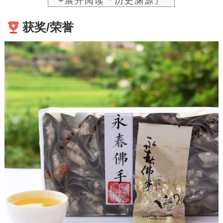
+展开阅读『历史渊源』
获奖/荣誉