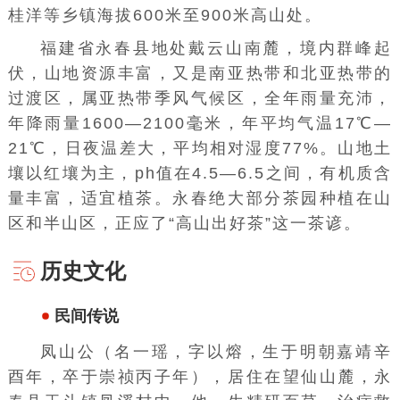
桂洋等乡镇海拔600米至900米高山处。
福建省永春县地处
戴云山
南麓，境内群峰起
伏，山地资源丰富，又是南亚热带和北亚热带的
过渡区，属亚热带季风气候区，全年雨量充沛，
年降雨量1600—2100毫米，年平均气温17℃—
21℃，日夜温差大，平均相对湿度77%。山地土
壤以红壤为主，ph值在4.5—6.5之间，有机质含
量丰富，适宜植茶。永春绝大部分茶园种植在山
区和半山区，正应了“高山出好茶”这一茶谚。
历史文化
民间传说
凤山公（名一瑶，字以熔，生于明朝嘉靖辛
酉年，卒于崇祯丙子年），居住在望仙山麓，永