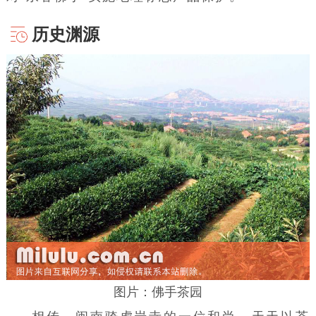
历史渊源
图片：佛手茶园