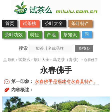
首页
试茶榜
茶叶大全
茶叶特产
问
茶叶功效
特征
产地
茶知识
搜索
查找 ▷
试茶么
茶叶大全
乌龙茶（青茶）
导航：
永春佛手
>
>
>
永春佛手
第一印象：
永春佛手是福建省永春县特产。
内容概述：