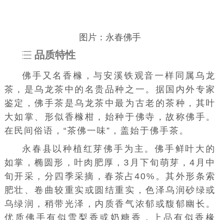
图片：永春佛手
品质特性
佛手又名香橼，与安溪铁观音一样同属乌龙
茶，是乌龙茶中的名贵品种之一。据国内外专家
鉴定，佛手茶是乌龙茶中最为古老的茶种，其叶
大如掌、形似香橼柑，始种于佛寺，故称佛手。
在民间俗语，“茶佛一味”，盖始于佛手茶。
永春县以种植红芽佛手为主。佛手鲜叶大的
如掌，椭圆形，叶肉肥厚，3月下旬萌芽，4月中
旬开采，分四季采摘，春茶占40%。其外形条索
肥壮、卷曲较重实或圆结重实，色泽乌润砂绿或
乌绿润，稍带光泽，内质香气浓郁或馥郁幽长。
优质佛手有似雪梨香或奶糖香，上品有似香椽