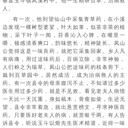
春县玉斗镇凤溪村中。他一生精研百草，治病救
人。
有一次，他到望仙山中采集青草药，在小溪
边发现一棵树型婆娑，叶大如掌，似茶非茶的植
物，采下叶子一闻，芬香沁入心脾，在嘴里一
嚼，顿感清香爽口，韵味悠长，精神陡长。凤山
公觉得这是一味良药，就把它采集回家。乡人凡
有病痛，用过这味药后，百病立除，非常神验，
人们称之为瑞草。凤山公把这味药的枝条剪下，
栽到百草园中，居然成活，成为治病救人的主
药。有一次县令的母亲腹泻不止，不知请过多少
医生用过多少药，就是不见效。看见老夫人病情
一天比一天沉重，身如槁木，骨瘦如柴，生还无
望，县令非常着急，就出悬赏榜文，寻求神医良
药。只要医好老夫人的病，就赏银千两。有人告
诉县令，听说玉斗以熔先生医术精湛，近得一味