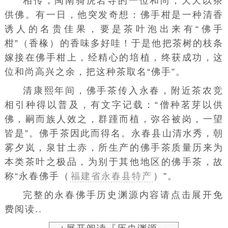
相传，闽南骑虎岩寺的一位和尚，天天以茶
供佛。有一日，他突发奇想：佛手柑是一种清香
诱人的名贵佳果，要是茶叶泡出来有“佛手
柑”（香椽）的香味多好哇！于是他把茶树的枝条
嫁接在佛手柑上，经精心的培植，终获成功，这
位和尚高兴之余，把这种茶取名“佛手”。
清康熙年间，佛手茶传入永春，附近茶农竞
相引种得以普及，有文字记载：“僧种茗芽以供
佛，嗣而族人效之，群踵而植，弥谷被岗，一望
皆是”。佛手茶因此而得名。永春县山清水秀，朝
雾夕岚，泉甘土赤，所生产的佛手茶质量历来为
本类茶叶之极品，为别于其他地区的佛手茶，故
称“永春佛手（
福建省永春县特产
）”。
完整的永春佛手历史渊源内容请点击展开免
费阅读..