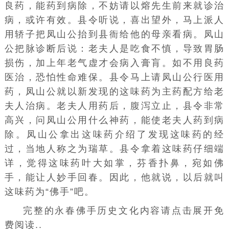
良药，能药到病除，不妨请以熔先生前来就诊治
病，或许有效。县令听说，喜出望外，马上派人
用轿子把凤山公抬到县衙给他的母亲看病。凤山
公把脉诊断后说：老夫人是吃食不慎，导致胃肠
损伤，加上年老气虚才会病入膏肓。如不用良药
医治，恐怕性命难保。县令马上请凤山公行医用
药，凤山公就以新发现的这味药为主药配方给老
夫人治病。老夫人用药后，腹泻立止，县令非常
高兴，问凤山公用什么神药，能使老夫人药到病
除。凤山公拿出这味药介绍了发现这味药的经
过，当地人称之为瑞草。县令拿着这味药仔细端
详，觉得这味药叶大如掌，芬香扑鼻，宛如佛
手，能让人妙手回春。因此，他就说，以后就叫
这味药为“佛手”吧。
完整的永春佛手历史文化内容请点击展开免
费阅读..