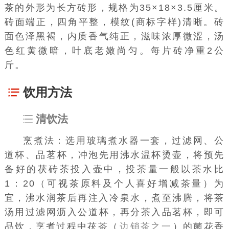
茶的外形为长方砖形，规格为35×18×3.5厘米。
砖面端正，四角平整，模纹(商标字样)清晰。砖
面色泽黑褐，
内质
香气纯正，滋味浓厚微涩，汤
色红黄微暗，
叶底
老嫩尚匀。每片砖
净重
2公
斤。
饮用方法
清饮法
烹煮法：选用玻璃
煮水器
一套，
过滤网
、
公
道杯
、
品茗
杯，冲泡先用沸水温杯
烫壶
，将预先
备好的
茯砖茶
投入壶中，
投茶
量一般以茶水比
1：20（可视茶原料及
个人喜好
增减茶量）为
宜，沸水润茶后再注入
冷泉
水，煮至沸腾，将
茶
汤
用过滤网沥入公道杯，再分
茶入
品茗杯，即可
品饮，烹煮过程中
茯茶（
边销茶之一
）
的
菌花香