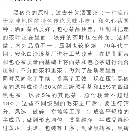
黑砖茶的原料，过去分为洒
面茶（
一种流行
于京津地区的特色传统风味小吃
）
和包心茶两
种，洒面茶品质好，包心茶品质差。压制时把差
的茶叶压在里面，较好的茶叶压在外面。这样
做，内外品质不一，压制也较麻烦。70年代中
期，安化白沙溪茶厂进行
工艺改革
，在提高面茶
和包心茶质量的基础上将面茶和包心茶进行混合
压制，不分面茶和
里茶
，做到了品质表里如一，
同时又简化了手续，提高了
工效
。现在压制黑砖
茶的原料成份为80%的三级黑
毛茶
和15%的四级
黑毛茶
，以及5%的其他茶，总含梗量不超过
18%。这些不同级别的毛茶进厂后，要进行筛
分、
风选
、破碎、拼堆等工序，制成合乎规格的
半成品，做到形态均匀、质量纯净。半成品再经
过蒸压、烘焙、包装等工序，制成黑砖茶。黑砖