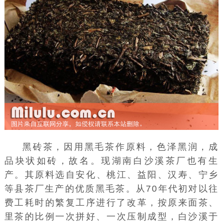
黑
砖茶
，因用
黑毛茶
作原料，色泽黑润，成
品块状如砖，故名。现湖南
白沙溪
茶厂也有生
产。其原料选自
安化
、
桃江
、
益阳
、
汉寿
、
宁乡
等县茶厂生产的优质黑毛茶。从70年代初对以往
费工耗时的繁复工序进行了改革，按原来
面茶
、
里茶
的比例一次拼好、一次
压制成型
，白沙溪于