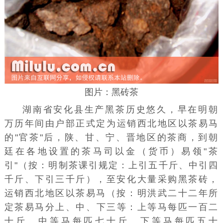
图片：黑砖茶
湖南省
安化县
生产黑茶历史悠久，早在明朝
万历
年间由户部正式定为运销
西北地区
以茶易马
的"
官茶
"后，陕、甘、宁、晋地区的
茶商
，到朝
廷在各地设置的茶马司以金（货币）易领"茶
引"（按：明制
茶课
引规定：上引五千斤、中引四
千斤、下引三千斤），至安化大量采购黑
茶砖
，
运销西北地区以茶易马（按：明洪武二十二年所
定茶易马
分上、中、
下三等
：上等马每匹一百二
十斤、中等马每匹七十斤、下等马每匹五十