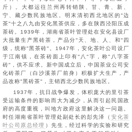
斤）。大都运往兰州再转销陕、甘、青、新、
宁、藏
少数民族地区
。
明末清初
西北地区的"边
茶"十之八九由
安化黑茶
供应，多在陕西
泾阳
压成
茶砖。1939年，湖南省茶叶管理处在安化县设厂
大批量生产
黑砖茶，产品分"天、地、人、和"四
级，统称"黑茶砖"。1947年，安化茶叶公司设厂
于
江南镇
，在茶砖面上印有"八"字，称"八字茶
砖"，供不应求。
新中国成立
后，
中国茶业
公司安
化砖茶厂（白沙溪茶厂前身）积极扩大生产，产
品改称"黑砖茶"，主销西北少数民族地区。
1937年，抗日战争爆发，体积庞大的里
引茶
受
运输条件
的影响而大为减少，从而引起民国政
府的高度重视，叫地方政府这里解决这一问题。
时任湖南省茶叶管理处副处长的
彭先泽（
安化茶
叶公司原总经理
）
先生，经过科学的实验和研究