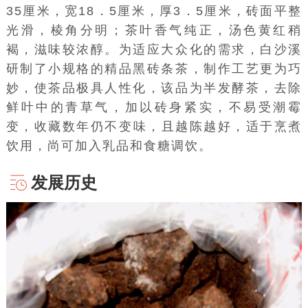
35厘米，宽18．5厘米，厚3．5厘米，砖面平整
光滑，棱角分明；茶叶香气纯正，汤色黄红稍
褐，滋味较浓醇。为适应大众化的需求，
白沙溪
研制了小规格的精品黑砖条茶，制作工艺更为巧
妙，使茶品极具人性化，该品为
半发酵茶
，去除
鲜叶中的青草气，加以砖身紧实，不易受潮
霉
变
，收藏数年仍不变味，且越陈越好，适于烹煮
饮用，尚可加入乳品和
食糖
调饮。
发展历史