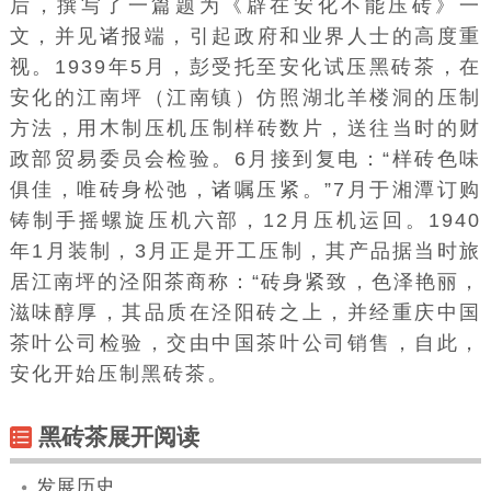
后，撰写了一篇题为《辟在安化不能压砖》一
文，并
见诸报端
，引起政府和业界人士的高度重
视。1939年5月，彭受托至安化
试压
黑砖茶，在
安化的江南坪（江南镇）仿照湖北
羊楼洞
的压制
方法，用木制
压机
压制样砖数片，送往当时的财
政部贸易委员会检验。6月接到复电：“样砖
色味
俱佳，唯砖身松弛，诸嘱压紧。”7月于湘潭订购
铸制手摇螺旋压机六部，12月压机运回。1940
年1月装制，3月正是开工压制，其产品据当时旅
居江南坪的泾阳茶商称：“砖身紧致，色泽艳丽，
滋味醇厚，其品质在泾阳砖之上，并经重庆
中国
茶叶公司
检验，交由中国茶叶公司销售，自此，
安化开始压制黑砖茶。
黑砖茶展开阅读
发展历史