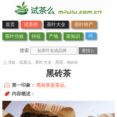
首页
试茶榜
茶叶大全
茶叶特产
问
茶叶功效
特征
产地
茶知识
搜索
查找 ▷
试茶么
茶叶大全
黑茶
导航：
黑砖茶
>
>
>
黑砖茶
第一印象：
黑砖茶是茶品。
内容概述：