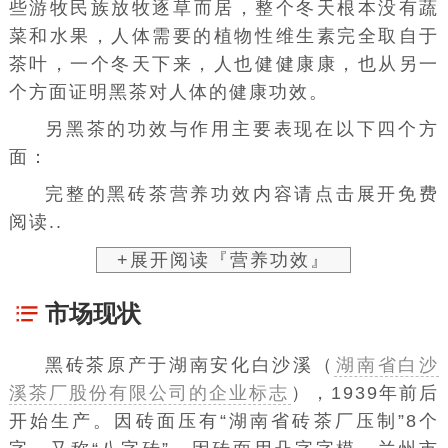
些
游牧民族
放牧逐草而居，整个冬天根本没有蔬
菜和水果，人体需要的植物性维生素完全取自于
茶叶，一个冬天下来，人也健健康康，也从另一
个方面证明黑茶对人体的健康功效。
另黑茶的功效与作用主要表现在以下四个方
面：
完整的黑砖茶营养功效内容请点击展开免费
阅读..
+展开阅读『营养功效』
市场现状
黑
砖茶
原产于
湖南
安化
白沙溪（
湖南省白沙
溪茶厂股份有限公司的企业标志
），1939年前后
开始生产。因砖面压有“湖南省砖茶厂压制”8个