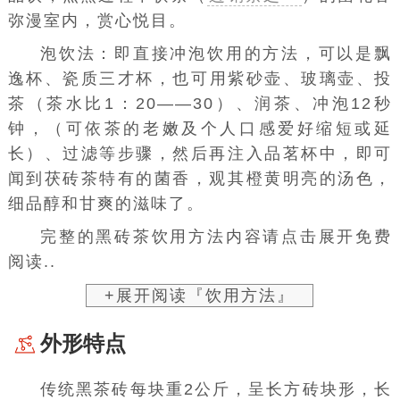
弥漫室内，赏心悦目。
泡饮法：即直接冲泡饮用的方法，可以是
飘
逸杯
、瓷质三才杯，也可用
紫砂壶
、玻璃壶、投
茶（茶水比1：20——30）、润茶、冲泡12秒
钟，（可依茶的老嫩及个人口感爱好缩短或延
长）、过滤等步骤，然后再注入品茗杯中，即可
闻到茯砖茶特有的菌香，观其橙黄明亮的汤色，
细品醇和甘爽的滋味了。
完整的黑砖茶饮用方法内容请点击展开免费
阅读..
+展开阅读『饮用方法』
外形特点
传统黑茶砖每块重2公斤，呈长方砖块形，长