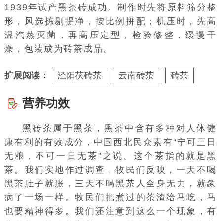
1939年试产黑茶砖成功。制作时先将原料筛分整
形，风选拣剔提净，按比例拼配；机压时，先高
温
汽蒸
灭菌，再高压定型，检验修整，缓慢干
燥，包装成为砖茶成品。
扩展阅读：
泾阳茯砖茶
云南砖茶
砖茶
营养功效
黑砖茶属于
黑茶
，黑茶中含有多种对
人体健
康
有利的
有效成分
，中国西北民众素有“宁可三日
无粮，不可一日无茶”之说。这个茶指的就是黑
茶。我们实地作过调查，牧民们反映，一天不喝
黑茶肚子就胀，三天不喝黑茶人全身无力，就象
病了一场一样。牧民们把煮过的茶渣给马吃，马
也要精神得多。我们还注意到这么一个现象，有