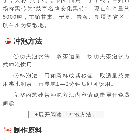
字，又称“八字砖”。因砖面用凸字
字模
，
兰州
市
场称黑砖为“鼓字名牌安化黑砖”。现在
年产量
约
5000吨，主销甘肃、
宁夏
、青海、新疆等省区，
以兰州为集散地。
冲泡方法
①功夫泡饮法：取茶适量，按功夫茶泡饮方
式冲泡饮用。
②杯泡法：用如意杯或紫砂壶，取适量茶先
用沸水润茶，再浸泡1—2分钟后即可饮用。
完整的黑砖茶冲泡方法内容请点击展开免费
阅读..
+展开阅读『冲泡方法』
制作原料