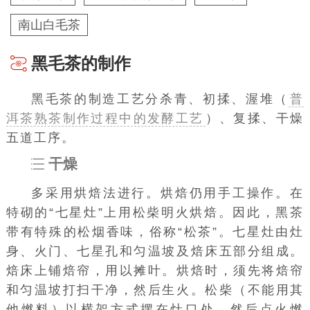
南山白毛茶
黑毛茶的制作
黑毛茶的制造工艺分杀青、初揉、渥堆（
普
洱茶熟茶制作过程中的发酵工艺
）、复揉、干燥
五道工序。
干燥
多采用烘焙法进行。烘焙仍用手工操作。在
特砌的“七星灶”上用松柴明火烘焙。因此，黑茶
带有特殊的松烟香味，俗称“松茶”。七星灶由灶
身、火门、七星孔和匀温坡及焙床五部分组成。
焙床上铺焙帘，用以摊叶。烘焙时，须先将焙帘
和匀温坡打扫干净，然后生火。松柴（不能用其
他燃料）以横架方式摆在灶口处，然后点火燃