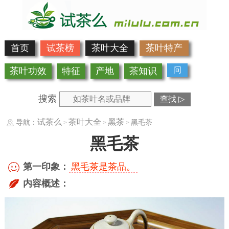
首页
试茶榜
茶叶大全
茶叶特产
问
茶叶功效
特征
产地
茶知识
搜索
查找 ▷
试茶么
茶叶大全
黑茶
导航：
黑毛茶
>
>
>
黑毛茶
第一印象：
黑毛茶是茶品。
内容概述：