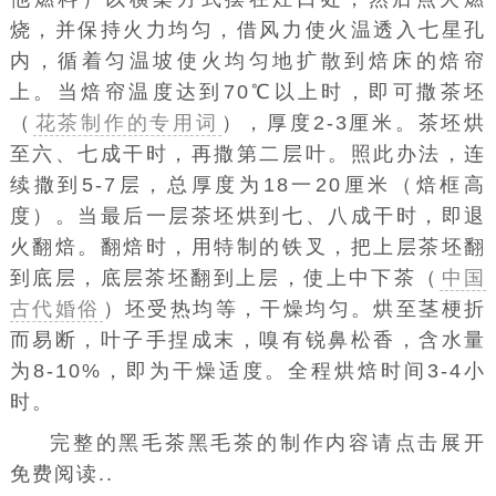
烧，并保持火力均匀，借风力使火温透入七星孔
内，循着匀温坡使火均匀地扩散到焙床的焙帘
上。当焙帘温度达到70℃以上时，即可撒茶坯
（
花茶制作的专用词
），厚度2-3厘米。茶坯烘
至六、七成干时，再撒第二层叶。照此办法，连
续撒到5-7层，总厚度为18一20厘米（焙框高
度）。当最后一层茶坯烘到七、八成干时，即退
火翻焙。翻焙时，用特制的铁叉，把上层茶坯翻
到底层，底层茶坯翻到上层，使上中下茶（
中国
古代婚俗
）坯受热均等，干燥均匀。烘至茎梗折
而易断，叶子手捏成末，嗅有锐鼻松香，含水量
为8-10%，即为干燥适度。全程烘焙时间3-4小
时。
完整的黑毛茶黑毛茶的制作内容请点击展开
免费阅读..