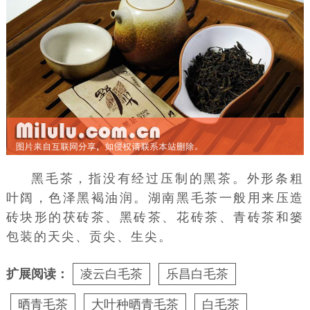
黑毛茶，指没有经过压制的
黑茶
。外形条粗
叶阔，色泽黑褐油润。湖南黑毛茶一般用来压造
砖块形的茯砖茶、黑砖茶、花砖茶、青砖茶和篓
包装的天尖、贡尖、生尖。
扩展阅读：
凌云白毛茶
乐昌白毛茶
晒青毛茶
大叶种晒青毛茶
白毛茶