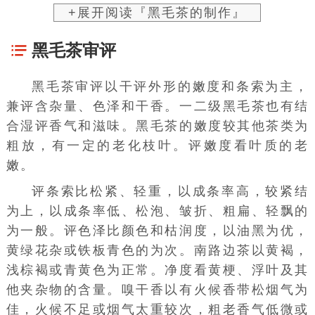
+展开阅读『黑毛茶的制作』
黑毛茶审评
黑毛茶审评以干评外形的嫩度和条索为主，
兼评含杂量、色泽和干香。一二级黑毛茶也有结
合湿评香气和滋味。黑毛茶的嫩度较其他茶类为
粗放，有一定的老化枝叶。评嫩度看叶质的老
嫩。
评条索比松紧、轻重，以成条率高，较紧结
为上，以成条率低、松泡、皱折、粗扁、轻飘的
为一般。评色泽比颜色和枯润度，以油黑为优，
黄绿花杂或铁板青色的为次。南路边茶以黄褐，
浅棕褐或青黄色为正常。净度看黄梗、浮叶及其
他夹杂物的含量。嗅干香以有火候香带松烟气为
佳，火候不足或烟气太重较次，粗老香气低微或