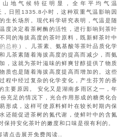
，山地气候特征明显，全年平均气温
75天，日照1335.8小时，这种双重气温影响因
的生长场所。现代科学研究表明，气温是随
温度决定着茶树酶的活性，进行影响到茶叶
不同的海拔高度的茶叶原料，既新鲜茶叶中
的总称
）、儿茶素、氨基酸等茶叶品质化学
和儿茶素随着海拔高度的提高而减少，而氨
加，这就为茶叶滋味的鲜爽甘醇提供了物质
物质也是随着海拔高度提高而增加的。这些
过程中经过复杂的化学变化，产生芬芳的香
的主要原因。 安化又是湖南多雨区之一，年
在水份充足的情况下，光合作用形成的糖类化合
易形成，这样可使原料鲜叶在较长时期内保
水还能促进茶树的氮代谢，使鲜叶中的含氮
对保持安化茶叶的嫩度和口味是很有利的。
请点击展开免费阅读..