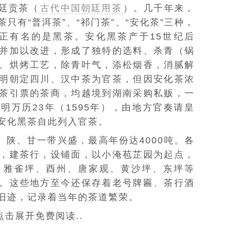
廷贡茶（
古代中国朝廷用茶
）。几千年来，
只有“普洱茶”、“祁门茶”、“安化茶”三种，
真正有名的是
黑茶
。安化黑茶产于15世纪后
并加以改进，形成了独特的选料、杀青（锅
、烘烤工艺，除青叶气，添松烟香，消腻解
明朝定四川、汉中茶为
官茶
，但因安化茶浓
茶引票的茶商，均越境到湖南采购私贩，一
明万历23年（1595年），由地方官奏请皇
安化黑茶自此列入官茶。
、陕、甘一带兴盛，最高年份达4000吨。各
，建茶行，设铺面，以小淹苞芷园为起点，
、雅雀坪、
酉州
、唐家观、黄沙坪、
东坪
等
。这些地方至今还保存着老号牌匾、茶行酒
旧迹，记录着当年的茶道繁荣。
击展开免费阅读..