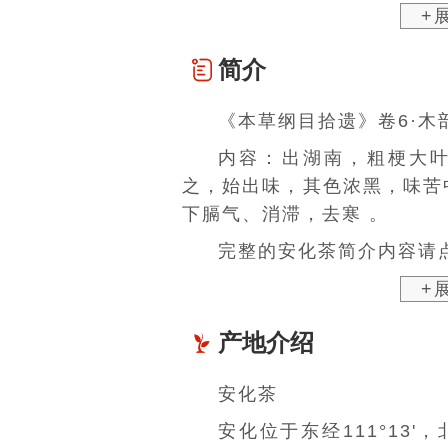
+
简介
《本草纲目拾遗》
卷6·
内容：出
湖南
，粗梗大
之，始出味，其色浓黑，味苦
下膈气、消滞，去寒 。
完整的安化茶简介内容请点
+
产地介绍
安化茶
安化位于东经111°13'，