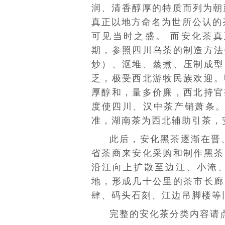
润、清香醇厚的特质而列为朝
真正以地方命名为世所公认的茶
可见当时之盛。 而安化茶
期，参照四川乌茶的制造方法
炒）、沤堆、蒸煮、
压制成型
乏，极受西北
游牧民族
欢迎。
厚醇和，量多价廉，西北持官
度使四川、汉中茶产销萧条。
准，湖南茶为西北辅助引茶，
此后，安化黑茶逐渐在晋
省茶商来安化采购和制作黑茶
沿江向上扩散至边江、小淹
地，形成几十公里的茶市长廊
肆、码头石刻、江边吊脚楼等
完整的安化茶分类内容请点