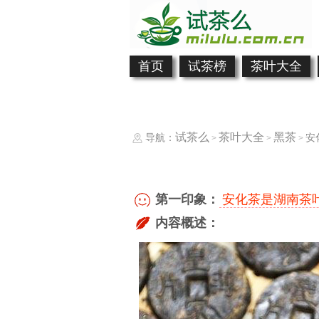
首页
试茶榜
茶叶大全
试茶么
茶叶大全
黑茶
导航：
安
>
>
>
第一印象：
安化茶是湖南茶
内容概述：