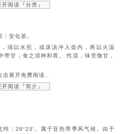
展开阅读『分类』
木部：安化茶。
叶，须以水煎，或滚汤冲入壶内，再以火温
中带甘，食之清神和胃。 性湿，味苦微甘，
击展开免费阅读..
展开阅读『简介』
北纬：28°23'。属于
亚热带季风气候
。由于