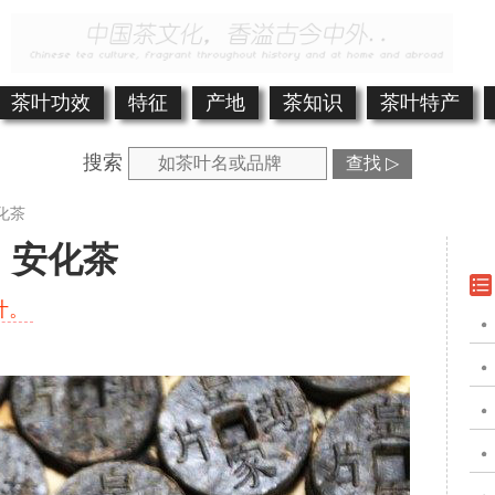
茶叶功效
特征
产地
茶知识
茶叶特产
搜索
查找 ▷
化茶
安化茶
叶。