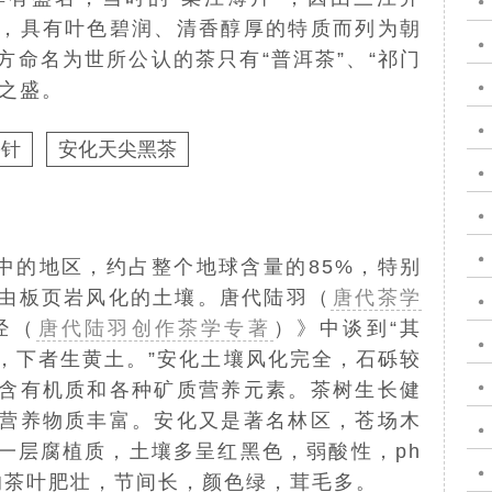
，具有叶色碧润、清香醇厚的特质而列为朝
方命名为世所公认的茶只有“普洱茶”、“祁门
时之盛。
松针
安化天尖黑茶
中的地区，约占整个地球含量的85%，特别
由板页岩风化的土壤。唐代陆羽（
唐代茶学
经（
唐代陆羽创作茶学专著
）》中谈到“其
，下者生黄土。”安化土壤风化完全，石砾较
含有机质和各种
矿质营养
元素。茶树生长健
营养物质丰富。安化又是著名林区，苍场木
一层腐植质，土壤多呈红黑色，弱酸性，ph
生长的茶叶肥壮，节间长，颜色绿，茸毛多。