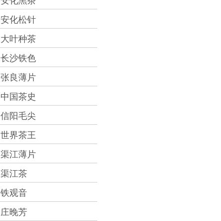
安化黑茶
安化松针
大叶种茶
长沙铁色
张良薄片
中国茶史
信阳毛尖
世界茶王
渠江薄片
渠江茶
铁观音
庄晚芳