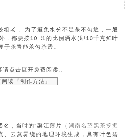
比较粗老， 为了避免水分不足杀不匀透，一般
，都要按10 ∶1的比例洒水(即10千克鲜叶
以便于杀青能杀匀杀透。
请点击展开免费阅读..
开阅读『制作方法』
盛名，当时的“渠江薄片（
湖南名望黑茶挖掘
并流、云蒸雾绕的地理环境生成，具有叶色碧