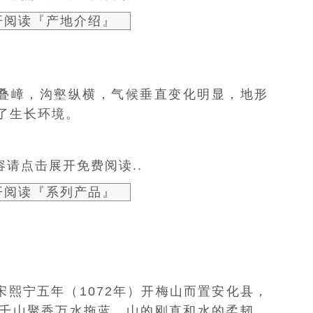
开阅读『产地介绍』
叠嶂，沟壑纵横，气候垂直变化明显，地形
了生长环境。
请点击展开免费阅读..
开阅读『系列产品』
宋熙宁五年（1072年）开梅山而置安化县，
千山聚香万水拖蓝，山的刚直和水的柔韧，