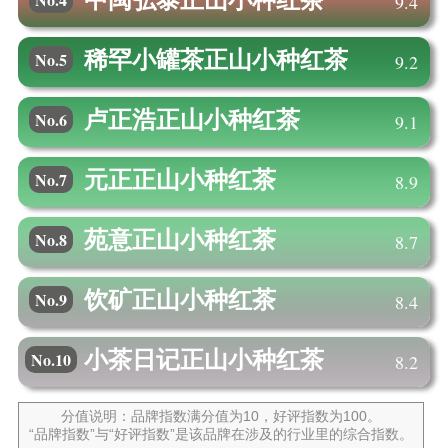
9.4
稀罕小罐茶
正山小种红茶
No.5
9.2
卢正浩
正山小种红茶
No.6
9.1
元正
正山小种红茶
No.7
8.9
苑意
正山小种红茶
No.8
8.7
饮矿
正山小种红茶
No.9
8.4
小茶日记
正山小种红茶
No.10
8.2
分值说明：品牌指数满分值为10，好评指数为100。
“品牌指数”与“好评指数”是该品牌在涉及的行业里的综合指数。