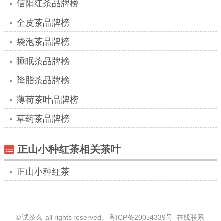
信阳红茶品牌榜
全皮茶品牌榜
袋泡茶品牌榜
睡眠茶品牌榜
降脂茶品牌榜
薄荷茶叶品牌榜
草药茶品牌榜
正山小种红茶相关茶叶
正山小种红茶
©
试茶么
all rights reserved。
粤ICP备20054339号
在线联系