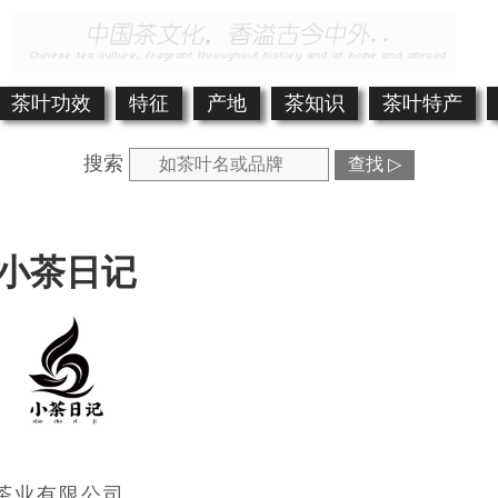
茶叶功效
特征
产地
茶知识
茶叶特产
搜索
查找 ▷
小茶日记
茶业有限公司