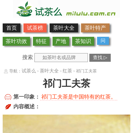
首页
试茶榜
茶叶大全
茶叶特产
问
茶叶功效
特征
产地
茶知识
搜索
查找 ▷
试茶么
茶叶大全
红茶
导航：
祁门工夫茶
>
>
>
祁门工夫茶
第一印象：
祁门工夫茶是中国特有的红茶。
内容概述：