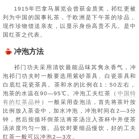
1915年
巴拿马
展览会曾获金质奖，祁红更被
列为中国的国事礼茶，于欧洲是下午茶的珍品，
现作珍物馈送亲友，以显示身份高贵不凡。是中
国红茶之代表。
冲泡方法
祁门功夫采用清饮最能品味其隽永香气，冲
泡祁门功夫时一般要选用
紫砂茶具
、
白瓷茶具
和
白底红花瓷茶具。茶和水的比例在1：50左右，
泡茶的水温在90—95℃。冲泡工夫红茶（
中国特
有的红茶品种
）一般采用壶泡法，首先将茶叶按
比例放入茶壶中，加水冲泡，冲泡时间在2—3分
钟，然后按循环倒茶法将茶汤注入茶杯中并使茶
汤浓度均匀一致。品饮时要细品慢饮，好的工夫
红茶一般可以冲泡2—3次。