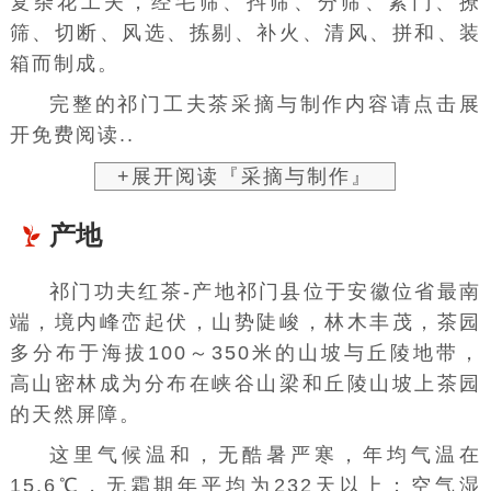
复杂花工夫，经毛筛、抖筛、分筛、紧门、撩
筛、切断、风选、拣剔、补火、清风、拼和、装
箱而制成。
完整的祁门工夫茶采摘与制作内容请点击展
开免费阅读..
+展开阅读『采摘与制作』
产地
祁门功夫红茶
-产地祁门县位于
安徽
位省最南
端，境内峰峦起伏，山势陡峻，林木丰茂，茶园
多分布于海拔100～350米的山坡与丘陵地带，
高山密林成为分布在峡谷山梁和
丘陵
山坡上茶园
的天然屏障。
这里气候温和，无酷暑严寒，年均气温在
15.6℃，无霜期年平均为232天以上；空气湿