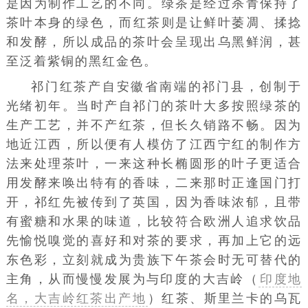
是因为制作工艺的不同。
绿茶
是经过杀青保持了
茶叶本身的绿色，而
红茶
则是让鲜叶萎凋、揉捻
和发酵，所以成品的茶叶会呈现出乌黑鲜润，甚
至泛着紫铜的黑红金色。
祁门红茶产自
安徽省
南端的祁门县，创制于
光绪初年。当时产自祁门的茶叶大多按照绿茶的
生产工艺，并不产红茶，但长久销路不畅。因为
地近江西，所以便有人模仿了江西宁红的制作方
法来处理茶叶，一来这种长椭圆形的叶子更适合
用发酵来唤出特有的香味，二来那时正逢国门打
开，祁红先被传到了英国，因为香味浓郁，且带
有蜜糖和水果的味道，比较符合欧洲人追求饮品
先愉悦嗅觉的喜好和对茶的要求，再加上它的远
东色彩，立刻就成为贵族下午茶会时无可替代的
主角，从而慢慢发展为与印度的大吉岭（
印度地
名，大吉岭红茶出产地
）红茶、斯里兰卡的乌瓦