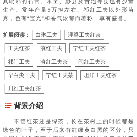
其毗邻的石台、东至、黟县及贵池等县也有少量
生产。常年产量5万担左右。祁红工夫以外形苗
秀，色有“宝光”和香气浓郁而著称，享有盛誉。
扩展阅读：
白琳工夫
浮梁工夫红茶
工夫红茶
滇红工夫
宁红工夫红茶
祁门工夫
滇红工夫茶
闽红工夫茶
早白尖工夫
宁红工夫茶
坦洋工夫红茶
川红工夫红茶
背景介绍
不管红茶还是绿茶，长在茶树上的时候都是
绿色的叶子，至于后来有红绿黄白黑的区分，只