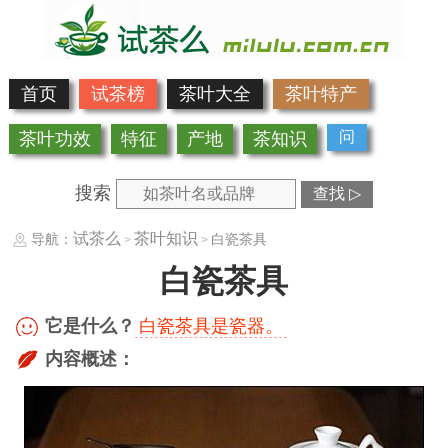
首页
试茶榜
茶叶大全
茶叶特产
问
茶叶功效
特征
产地
茶知识
搜索
查找 ▷
试茶么
茶叶知识
导航：
白瓷茶具
>
>
白瓷茶具
它是什么？
白瓷茶具是瓷器。
内容概述：