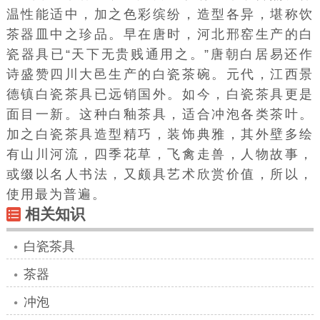
温性能适中，加之
色彩缤纷
，造型各异，堪称饮
茶器皿中之珍品。早在唐时，河北邢窑生产的白
瓷器具已“天下无贵贱通用之。”唐朝
白居易
还作
诗盛赞四川大邑生产的白瓷茶碗。元代，江西景
德镇白瓷茶具已远销国外。如今，白瓷茶具更是
面目一新。这种白釉茶具，适合冲泡各类茶叶。
加之白瓷茶具造型精巧，装饰典雅，其外壁多绘
有山川河流，四季花草，飞禽走兽，人物故事，
或缀以名人书法，又颇具艺术欣赏价值，所以，
使用最为普遍。
相关知识
白瓷茶具
茶器
冲泡