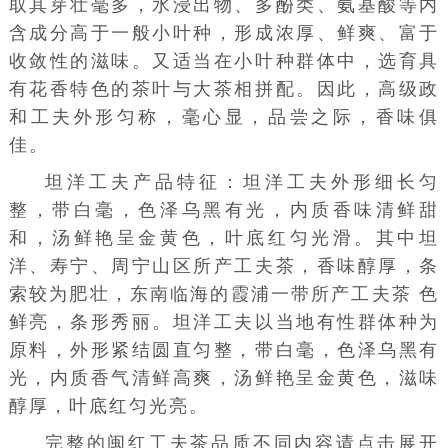
取其芽壮毫多，水浸出物、多酚类、氨基酸等内
含成分高于一般小叶种，形成浓厚、鲜爽、富于
收敛性的滋味。又适当在小叶种群体中，选育具
有花香特色的茶叶与大茶相拼配。因此，高级政
和工夫外形匀称，毫心显，品尝之际，香味俱
佳。
坦洋工夫产品特征：坦洋工夫外形细长匀
整，带白毫，色泽乌黑有光，内质香味清鲜甜
和，汤鲜艳呈金黄色，叶底红匀光滑。其中坦
洋、寿宁、周宁山区所产工夫茶，香味醇厚，条
索较为肥壮，东南临海的霞浦一带所产工夫茶 色
鲜亮，条形秀丽。坦洋工夫以当地有性群体种为
原料，外形紧结圆直匀整，带白毫，色泽乌黑有
光，内质香气清鲜高爽，汤鲜艳呈金黄色，滋味
醇厚，叶底红匀光亮。
完整的闽红工夫茶品质不同内容请点击展开