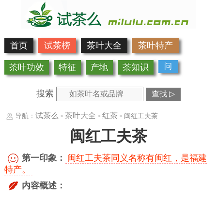
首页
试茶榜
茶叶大全
茶叶特产
问
茶叶功效
特征
产地
茶知识
搜索
查找 ▷
试茶么
茶叶大全
红茶
导航：
闽红工夫茶
>
>
>
闽红工夫茶
第一印象：
闽红工夫茶同义名称有闽红，是福建
特产。
内容概述：