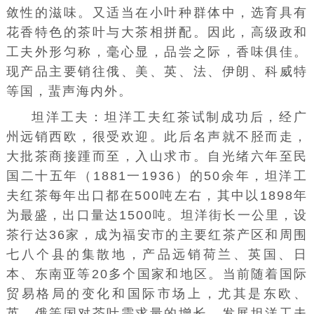
敛性的滋味。又适当在小叶种群体中，选育具有
花香特色的茶叶与大茶相拼配。因此，高级政和
工夫外形匀称，毫心显，品尝之际，香味俱佳。
现产品主要销往俄、美、英、法、伊朗、科威特
等国，蜚声海内外。
坦洋工夫：
坦洋工夫红茶
试制成功后，经广
州远销西欧，很受欢迎。此后名声就不胫而走，
大批茶商接踵而至，入山求市。自光绪六年至民
国二十五年（1881一1936）的50余年，坦洋工
夫红茶每年出口都在500吨左右，其中以1898年
为最盛，出口量达1500吨。坦洋街长一公里，设
茶行达36家，成为福安市的主要红茶产区和周围
七八个县的集散地，产品远销荷兰、英国、日
本、东南亚等20多个国家和地区。当前随着
国际
贸易格局
的变化和国际市场上，尤其是东欧、
英、俄等国对茶叶需求量的增长，发展坦洋工夫