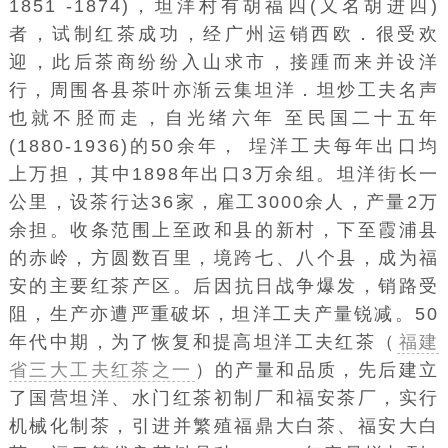
1851 -1874)，坦洋村有胡福四(又名胡进四)
者，试制红茶成功，经广州运销西欧．很受欢
迎，此后茶商纷纷入山求市，接踵而来并设洋
行，周围各县茶叶亦渐云集坦洋．坦炒工夫名声
也就不胫而走，自光绪六年 至民国二十五年
(1880-1936)的50余年， 埕洋工夫每年出口均
上万担，其中1898年出口3万余组。坦洋街长一
公里，设茶行达36家，雇工3000余人，产量2万
余担。收条范围上至政和县的新村，下至霞浦县
的赤岭，方圆数百里，境跨七、八个县，成为福
安的主要红茶产区。后因
抗日战争
爆发，销路受
阻，生产亦遭严重破坏，坦洋工夫产量锐减。50
年代中期，为了恢复和提高坦洋工夫红茶（
福建
省三大工夫红茶之一
）的产量和品质，先后建立
了国营坦洋、水门红茶初制厂和福安茶厂，实行
机械化制茶，引进并繁殖福鼎大白茶、福安大白