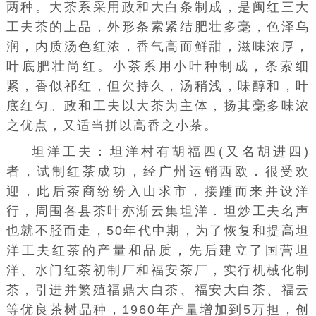
两种。大茶系采用政和大白条制成，是闽红三大
工夫茶的上品，外形条索紧结肥壮多毫，色泽乌
润，内质汤色红浓，香气高而鲜甜，滋味浓厚，
叶底肥壮尚红。小茶系用小叶种制成，条索细
紧，香似祁红，但欠持久，汤稍浅，味醇和，叶
底红匀。政和工夫以大茶为主体，扬其毫多味浓
之优点，又适当拼以高香之小茶。
坦洋工夫：坦洋村有胡福四(又名胡进四)
者，试制红茶成功，经广州运销西欧．很受欢
迎，此后茶商纷纷入山求市，接踵而来并设洋
行，周围各县茶叶亦渐云集坦洋．坦炒工夫名声
也就不胫而走，50年代中期，为了恢复和提高坦
洋工夫红茶的产量和品质，先后建立了国营坦
洋、水门红茶初制厂和福安茶厂，实行机械化制
茶，引进并繁殖福鼎大白茶、福安大白茶、福云
等优良茶树品种，1960年产量增加到5万担，创