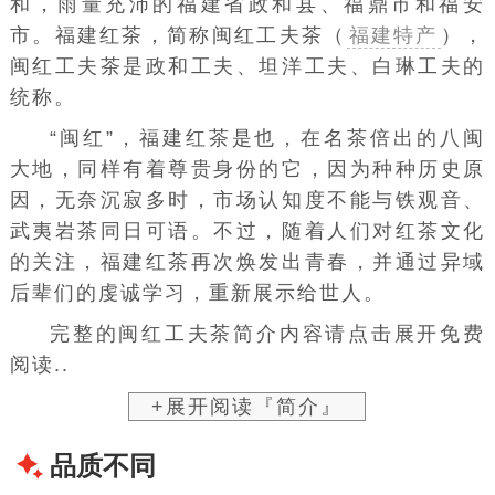
和，雨量充沛的福建省政和县、
福鼎市
和
福安
市
。福建红茶，简称闽红工夫茶（
福建特产
），
闽红工夫茶是政和工夫、坦洋工夫、白琳工夫的
统称。
“闽红”，福建红茶是也，在名茶倍出的八闽
大地，同样有着尊贵身份的它，因为种种历史原
因，无奈沉寂多时，市场认知度不能与铁观音、
武夷岩茶
同日可语。不过，随着人们对红茶文化
的关注，福建红茶再次焕发出青春，并通过异域
后辈们的虔诚学习，重新展示给世人。
完整的闽红工夫茶简介内容请点击展开免费
阅读..
+展开阅读『简介』
品质不同