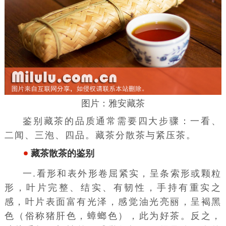
图片：雅安藏茶
鉴别藏茶的品质通常需要四大步骤：一看、
二闻、三泡、四品。藏茶分散茶与紧压茶。
藏茶散茶的鉴别
一.看形和表外形卷屈紧实，呈条索形或颗粒
形，
叶
片完整、结实、有韧性，手持有重实之
感，叶片表面富有光泽，感觉油光亮丽，呈褐黑
色（俗称猪肝色，蟑螂色），此为好茶。反之，