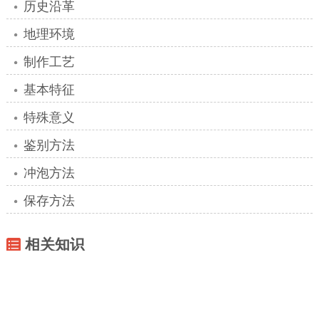
芽细、砖茶的重要原料，清明后，立夏前采收。
采收标准为一芽二、三、四叶。古代每年开采茶
叶都要举行隆重的仪式。
完整的雅安藏茶制作工艺内容请点击展开免
费阅读..
+展开阅读『制作工艺』
雅安藏茶展开阅读
历史沿革
地理环境
制作工艺
基本特征
特殊意义