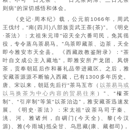
粮、不可一日无茶”、“一日无茶则滞、三日无茶
则病”的深切感悟和体会。
《史记·周本纪》载，公元前1066年，
周武
王
伐纣，“南(四川)八部族贡武王荼(茶)”。《明史
·茶法》：太祖朱元璋“诏天全六番司民，免其徭
役，专令蒸乌茶易马。”乌茶即藏茶、边茶，天全
即今雅安市天全县。 《西藏政教鉴附录》：“茶
叶自文成公主入藏地”，即雅安所产龙团、凤饼
茶，贡奉朝廷后作和蕃礼品带进藏区。之后，雅
安藏茶源源不断输入西藏，已有1300多年历史。
唐、宋以来，朝廷先后行“茶马互市（
以茶易马或
以马换茶为中心内容的贸易往来
）”、“榷茶
制”、“引岸制”等策“以茶治边”，雅安藏茶迅速发
展。《明史·茶法》：宋太祖“设茶马司于秦、
洮、河、雅诸州，自碉门(今天全)、黎(今汉
源)、雅(今雨城)抵朵甘、乌思藏(康、藏都司)，