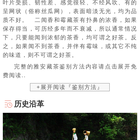
叶片受损、韧性差、感觉很轻、不经风吹、有的
呈网状（俗称丝瓜网），表面暗淡无光，均为品
质不好。 二闻香和霉藏茶有扑鼻的浓香，如果
保存得当，可历经多年而不衰减，所以通常情况
下，只要能闻到浓郁的茶香，均可谓之好茶。反
之，如果闻不到茶香，并伴有霉味，或其它不纯
的味道，则不可谓之好茶。
完整的雅安藏茶鉴别方法内容请点击展开免
费阅读..
+展开阅读『鉴别方法』
历史沿革