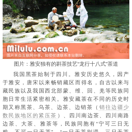
图片：雅安独有的斟茶技艺“龙行十八式”茶道
我国黑茶始制于四川。雅安历史悠久，因产
于雅安，唐宋以来畅销藏区而得名，自古以来与
藏民族以及我国西北部蒙、维、回、羌等民族同
胞日常生活紧密相关。雅安藏茶在不同的历史时
期又称
黑茶
、乌茶、
边茶
、边销茶（
销往边疆少
数民族地区的紧压茶
）、四川南边茶、四川南路
边茶、大茶、雅茶等，民族同胞有“宁可三日无