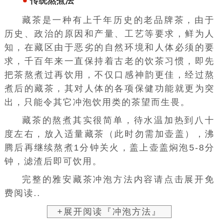
传统熬煮法
藏茶是一种有上千年历史的老品牌茶，由于
历史、政治的原因和产量、工艺等要求，鲜为人
知，在藏区由于恶劣的自然环境和人体必须的要
求，千百年来一直保持着古老的饮茶习惯，即先
把茶熬煮过再饮用，不仅口感神韵更佳，经过熬
煮后的藏茶，其对人体的各项保健功能就更为突
出，只能令其它冲泡饮用类的茶望而生畏。
藏茶的熬煮其实很简单，待水温加热到八十
度左右，放入适量藏茶（此时勿需加壶盖），沸
腾后再继续熬煮1分钟关火，盖上壶盖焖泡5-8分
钟，滤渣后即可饮用。
完整的雅安藏茶冲泡方法内容请点击展开免
费阅读..
+展开阅读『冲泡方法』