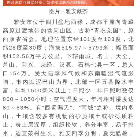
图片：雅安藏茶
雅安市位于四川盆地西缘，成都平原向
青藏
高原
过渡地带的盆周山区，古称“
青衣羌国
”，原
西康省省会。地理位置东经101度至103度，北
纬28度至30度；海拔515.97～5793米；幅员面
积152.56万平方公里。下辖雨城、名山、天全、
芦山
、宝兴、
荥经
、汉源、石棉七县一区，总人
口154万。受大陆季风气候和东南暖湿气流影
响，市内以泥巴山为界，北部一区五县降水丰
富，年均1500毫米以上；日照少，年日照时数仅
800～1050小时；空气湿度大，年均相对湿度达
80～83%。有“西蜀漏天”、“雨城”之称。境内多
山，土壤含较多有机物的砂质壤土或砂砾质粘
土，表土层深厚，组织松软，养分丰富，易于排
水，适宜茶树生长。雅安四季分明，夏无酷暑，