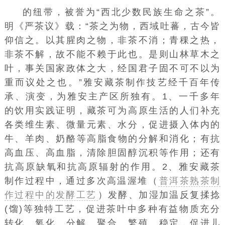
的纽带，被誉为“西北少数民族生命之茶”。
明《严茶议》载：“茶之为物，西域吐蕃，古今皆
仰信之。以其腥肉之物，非茶不消；青稞之热，
非茶不解，故不能不赖于此也。是则山林草木之
叶，事关国家政体之大，经国君子固不可不以为
重而议处之也。”雅安藏茶制作技艺经千百年传
承、演变，为雅安主产区所独有。1、一千多年
的饮用实践证明，藏茶可为高原生活的人们补充
各类维生素、微量元素、水分，促进摄入体内的
牛、羊肉、
奶酪
等高脂食物的分解和消化；有抗
高血压、高血脂，清除胆固醇沉积等作用；还有
抗高原缺氧和抗高原辐射的作用。2、雅安藏茶
制作过程中，通过多次高温渥堆（
普洱茶熟茶制
作过程中的发酵工艺
）发酵、加湿加温反复揉捻
(馏)等独特工艺，促进茶叶中多种有益物质充分
转化、氧化、分解、聚合、繁殖、稳定，促进儿