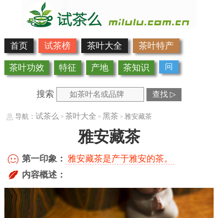
首页
试茶榜
茶叶大全
茶叶特产
问
茶叶功效
特征
产地
茶知识
搜索
查找 ▷
试茶么
茶叶大全
黑茶
导航：
雅安藏茶
>
>
>
雅安藏茶
第一印象：
雅安藏茶是产于雅安的茶。
内容概述：