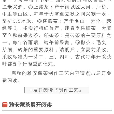
图片：雅安藏茶
雅安藏茶制作技艺主要分为采割、原料茶初
制、成品茶加工三大主要部分。
1、采割。传统雅安藏茶原料是国内外使
用“茶刀子”采“割”的。原料茶分本山茶、上路
茶、横路茶等。①本山茶：产于雨城区周公山一
带，于每年端午节和白露前后前分两次留桩3.5
厘米采割。②上路茶：产于雨城区大河、严桥、
中里等山区，每年于大署至立秋之间采割一次，
留桩3.5厘米。③横路茶：产于名山、天全、荥
经等县，多实行粗细兼产，即春季采细茶、大署
至立秋前采边茶。④条茶：是砖茶的主要原料之
一，每年谷雨后、端午前采割。⑤撒茶：毛尖、