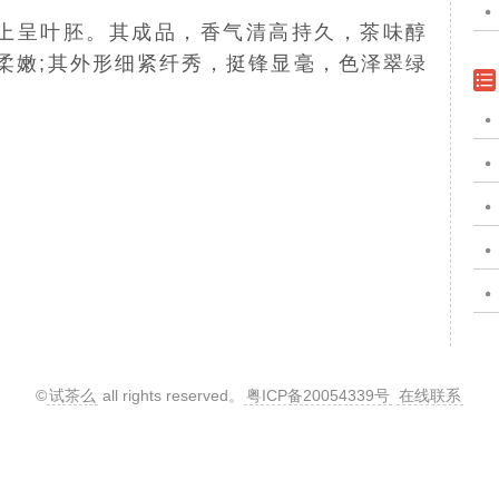
上呈叶胚。其成品，香气清高持久，茶味醇
柔嫩;其外形细紧纤秀，挺锋显毫，色泽翠绿
©
试茶么
all rights reserved。
粤ICP备20054339号
在线联系