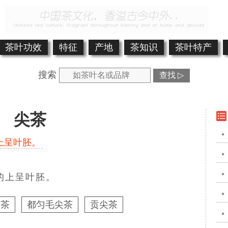
茶叶功效
特征
产地
茶知识
茶叶特产
搜索
查找 ▷
尖茶
上呈叶胚。
的上呈叶胚。
尖茶
都匀毛尖茶
贡尖茶