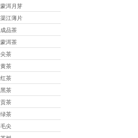
蒙洱月芽
渠江薄片
成品茶
蒙洱茶
尖茶
黄茶
红茶
黑茶
贡茶
绿茶
毛尖