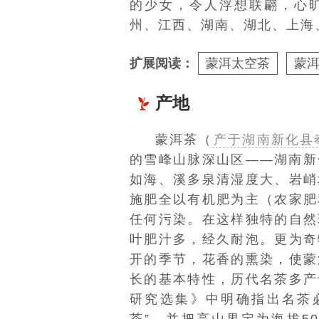
的少女，令人浮想联翩，心
州、江西、湖南、湖北、上海
扩展阅读：
蒙洱太空茶
蒙
产地
蒙洱茶（
产于湖南新化县
的雪峰山脉深山区——湖南
新
如海、溪多泉清湿度大、岩峭
施肥全以有机肥为主（农家肥
任何污染。在这样独特的自然
叶肥汁多，经久耐泡。更为奇
开的季节，花香的熏染，使蒙
长的基本特性，历代名茶多产
研究选集》中明确指出名茶