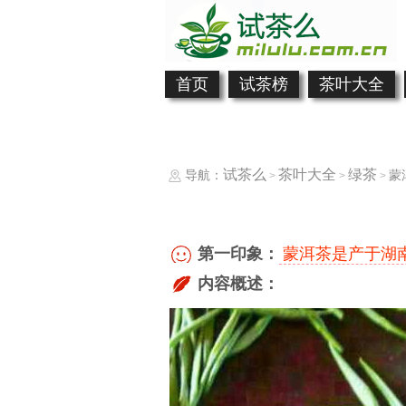
首页
试茶榜
茶叶大全
试茶么
茶叶大全
绿茶
导航：
蒙
>
>
>
第一印象：
蒙洱茶是产于湖
内容概述：