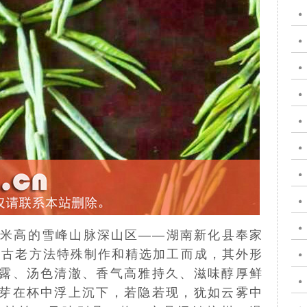
多米高的雪峰山脉深山区——湖南新化县
奉家
承古老方法特殊制作和精选加工而成，其外形
露、汤色清澈、香气高雅持久、滋味醇厚鲜
芽在杯中浮上沉下，若隐若现，犹如云雾中