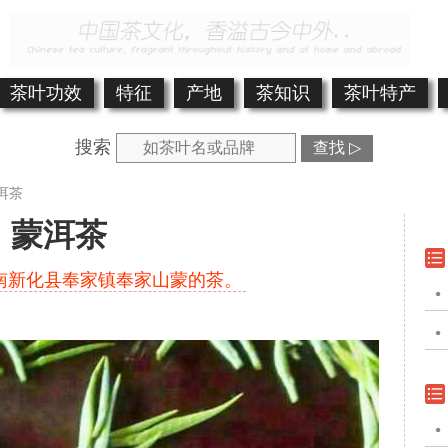
茶叶功效
特征
产地
茶知识
茶叶特产
搜索
查找 ▷
洱茶
蒙洱茶
南新化县奉家镇奉家山蒙的茶。