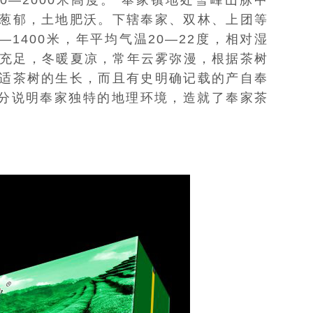
0—2000米高度。 奉家镇地处雪峰山脉中
葱郁，土地肥沃。下辖奉家、双林、上团等
—1400米，年平均
气温
20—22度，相对湿
量充足，冬暖夏凉，常年云雾弥漫，根据茶树
适茶树的生长，而且有史明确记载的产自奉
充分说明奉家独特的地理环境，造就了奉家茶