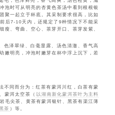
毫毛，色泽鲜亮；香气高爽，汤色橙黄，滋
冲泡时可从明亮的杏黄色茶汤中看到根根银
团聚一起立于杯底。其采制要求很高，比如
前后7-10天内，还规定了9种情况下不能采
细瘦、弯曲、空心、茶芽开口、茶芽发紫、
、色泽翠绿、白毫显露、汤色清澈、香气高
幼嫩明亮，冲泡时嫩芽在杯中浮上沉下，若
方法不同而分为：
红茶
有蒙洱川红，
白茶
有蒙
、
蒙洱太空茶（
以湖南新化蒙洱茶叶为主料
岩毛尖茶、黄茶有
蒙洱银针
、黑茶有
渠江薄
黑茶
）
等。