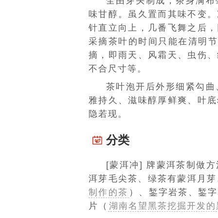
全由芽头制成，茶身满布
味甘醇。虽久置而其味不变。
针直立向上，几番飞舞之后，
采摘
茶叶
的时间只能在清明节
摘，即雨天、风霜天、虫伤、
不合尺寸等。
茶叶泡开后外形细紧勾曲
雅持久、滋味醇厚鲜爽、叶底
隐若现。
分类
[蒙洱冲] 牌蒙洱茶制做
洱芽毛尖茶、绿茶有
蒙洱月芽
制作的茶
）
、錾字岩
茶
、錾字
片（
湖南名望黑茶挖掘开发的