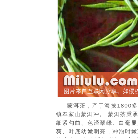
蒙洱茶，产于海拔1800
镇
奉家山蒙洱冲。 蒙洱茶秉
细紧勾曲、色泽翠绿、白毫显
爽、叶底幼嫩明亮，冲泡时嫩