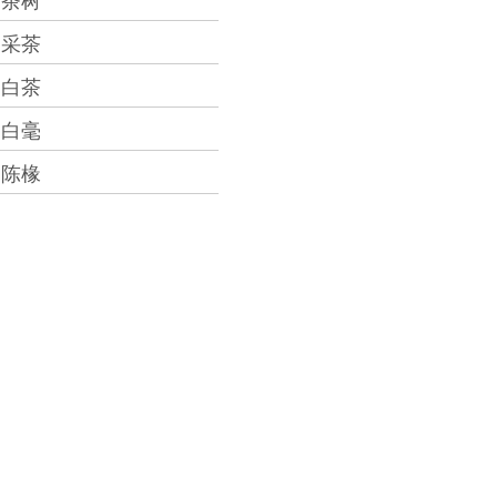
茶树
采茶
白茶
白毫
陈椽