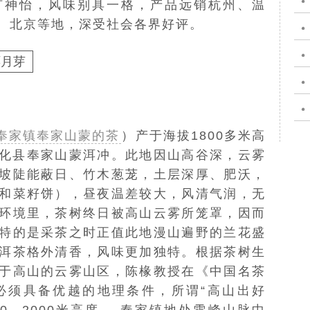
旷神怡，风味别具一格，产品远销杭州、温
、北京等地，深受社会各界好评。
洱月芽
奉家镇奉家山蒙的茶
）产于海拔1800多米高
化县
奉家山
蒙洱冲。此地因山高谷深，云雾
坡陡能蔽日、竹木葱茏，土层深厚、肥沃，
和菜籽饼），昼夜温差较大，风清气润，无
环境里，茶树终日被高山云雾所笼罩，因而
特的是采茶之时正值此地漫山遍野的兰花盛
洱茶格外清香，风味更加独特。根据茶树生
于高山的云雾山区，
陈椽
教授在《中国名茶
必须具备优越的地理条件，所谓“高山出好