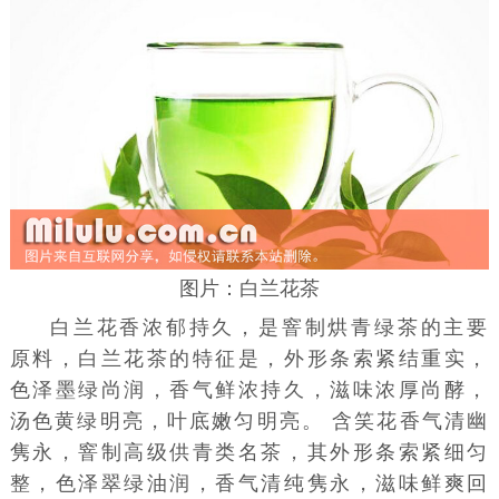
图片：白兰花茶
白兰
花香
浓郁持久，是窨制烘青
绿茶
的主要
原料，白兰花茶的特征是，外形条索紧结重实，
色泽墨绿尚润，香气鲜浓持久，滋味浓厚尚酵，
汤色黄绿明亮，
叶底
嫩匀明亮。
含笑花
香气清幽
隽永，窨制高级供青类名茶，其外形条索紧细匀
整，色泽翠绿油润，香气清纯隽永，滋味
鲜爽
回