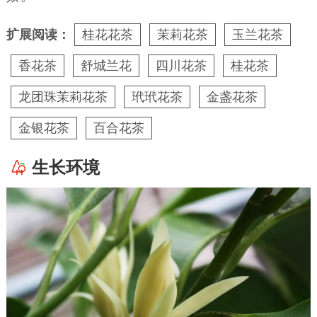
扩展阅读：
桂花花茶
茉莉花茶
玉兰花茶
香花茶
舒城兰花
四川花茶
桂花茶
龙团珠茉莉花茶
玳玳花茶
金盏花茶
金银花茶
百合花茶
生长环境