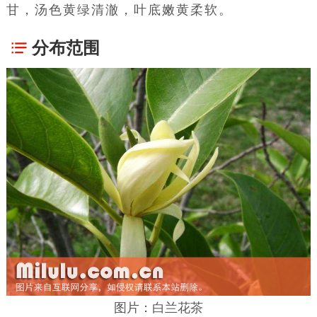
甘，汤色黄绿清澈，叶底嫩黄柔软。
分布范围
图片：白兰花茶