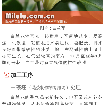
图片：白兰花
白兰花性喜光，较耐寒，可露地越冬。爱高
燥，忌低湿，栽植地渍水易烂根。喜肥沃、排水
良好而带微酸性的砂质土壤，在弱碱性的土壤上
亦可生长。在气温较高的南方，12月至翌年1月
即可开花。白兰花对有害气体的抗性较强。
加工工序
茶坯（
）处理
花茶制作的专用词
白兰花的香气虽浓郁持久，但不及茉莉花芬
芳幽雅鲜灵，故不适合窑制高级茶，只窑制中、