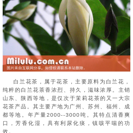
白兰花茶，属于花茶，主要原料为白兰花，
纯粹的
白兰花
茶香浓烈、持久，滋味浓厚。主销
山东
、陕西等地，是仅次于
茉莉花茶
的又一大宗
花茶产品。其主要产地为广州、苏州、福州、成
都等地。年产量2000--3000吨。其特点清香爽
口，芳香化湿，具有利尿化痰，镇咳平喘的功
效。