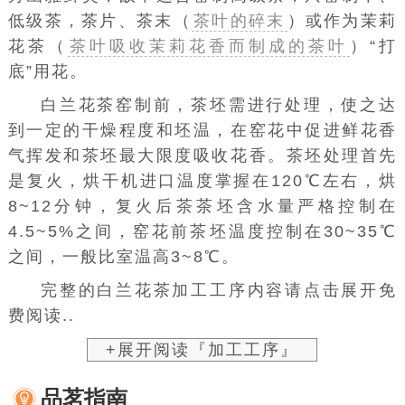
低级茶，茶片、茶末（
茶叶的碎末
）或作为茉莉
花茶（
茶叶吸收茉莉花香而制成的茶叶
）“打
底”用花。
白兰花茶窑制前，茶坯需进行处理，使之达
到一定的干燥程度和坯温，在窑花中促进鲜花香
气挥发和茶坯最大限度吸收花香。茶坯处理首先
是复火，烘干机进口温度掌握在120℃左右，烘
8~12分钟，复火后茶茶坯含水量严格控制在
4.5~5%之间，窑花前茶坯温度控制在30~35℃
之间，一般比室温高3~8℃。
完整的白兰花茶加工工序内容请点击展开免
费阅读..
+展开阅读『加工工序』
品茗指南