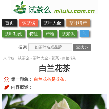
首页
试茶榜
茶叶大全
茶叶特产
问
茶叶功效
特征
产地
茶知识
搜索
查找 ▷
试茶么
茶叶大全
花茶
导航：
白兰花茶
>
>
>
白兰花茶
第一印象：
白兰花茶是花茶。
内容概述：