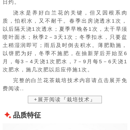
日灼。
浇水是养好白兰花的关键，但又因根系肉
质，怕积水，又不耐干。春季出房浇透水1次，
以后隔天浇1次透水；夏季早晚各1次，太干旱须
喷叶面水；秋季2－3天1次；冬季扣水，只要盆
土稍湿润即可；雨后及时倒去积水。薄肥勤施，
以饼肥为好，冬季不施肥，在抽
新芽
后开始至6
月，每3－4天浇1次肥水，7－9月每5－6天浇1
次肥水，施几次肥以后应停施1次。
完整的白兰花茶栽培技术内容请点击展开免
费阅读..
+展开阅读『栽培技术』
品质特征