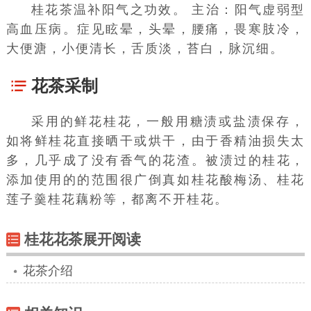
桂花茶温补阳气之功效。 主治：阳气虚弱型
高血压病。症见眩晕，头晕，腰痛，畏寒肢冷，
大便溏，小便清长，舌质淡，苔白，脉沉细。
花茶采制
采用的鲜花桂花，一般用糖渍或盐渍保存，
如将鲜桂花直接晒干或烘干，由于
香精油
损失太
多，几乎成了没有香气的花渣。被渍过的桂花，
添加使用的的范围很广倒真如桂花酸梅汤、桂花
莲子羹桂花藕粉等，都离不开桂花。
桂花花茶展开阅读
花茶介绍