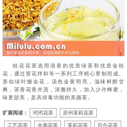
桂花花茶选用清香的优质绿茶和优质
金桂
花
，通过窨花拌和等一系列工序精心窨制而成。
形似绿叶缀金花，汤色金黄明亮，滋味鲜醇甘
爽，茶香花香并茂，清雅持久，加入少许蜂蜜，
味更甜美，是具排毒功能的美颜茶。
扩展阅读：
玳玳花茶
苏州茉莉花茶
工艺花茶
金盏花茶
茉莉花茶
百合花茶