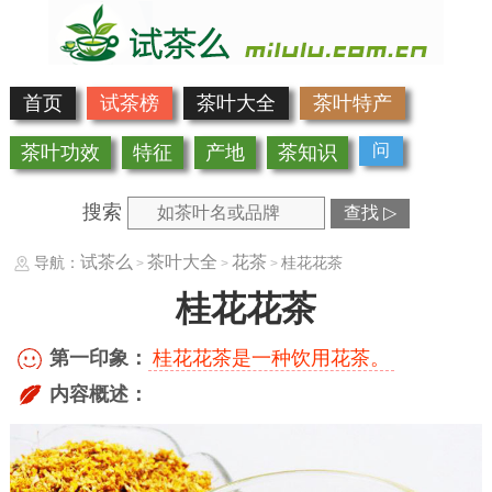
首页
试茶榜
茶叶大全
茶叶特产
问
茶叶功效
特征
产地
茶知识
搜索
查找 ▷
试茶么
茶叶大全
花茶
导航：
桂花花茶
>
>
>
桂花花茶
第一印象：
桂花花茶是一种饮用花茶。
内容概述：