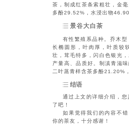
茶，制成红茶条索粗壮，金毫
多酚29.52%，水浸出物46.9
景谷大白茶
有性繁殖
系品种。乔木型
长椭圆形，叶肉厚，叶质较
壮，茸毛特多，闪白色银光，
产量高、品质好。制
滇青
滋味
二叶蒸青样含茶多酚21.20%，
结语
通过上文的详细介绍，您
了吧！
如果觉得我们的内容不错，欢
你的茶友，十分感谢！