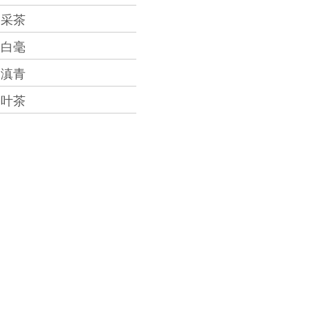
采茶
白毫
滇青
叶茶