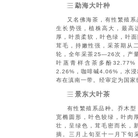
勐海大叶种
又名佛海茶，
有性繁殖
系
生长势
强，植株高大，最高
厚，叶质柔软，叶色绿，叶面
茸毛，持嫩性强，采茶期从二
轮，全年采茶25—26次，产
叶蒸青样含茶多酚32.77%
2.26%，
咖啡碱
4.06%，水
布在滇南一带。经审定为国家
景东大叶茶
有性繁殖
系品种。乔木型
宽椭圆形，叶色较绿，叶肉
壮，呈绿色，茸毛密而长，
摘。三月上旬至十一月下旬采