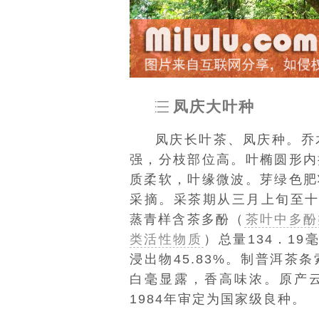
凤庆大叶种
凤庆长叶茶、凤庆种。乔
强，分枝部位高。叶椭圆形内
质柔软，叶缘微波。芽绿色肥
采摘。采茶期从三月上旬至十
蒸青样含茶多酚（
茶叶中多酚
类活性物质
）
总量134．19
浸出物45.83%。制
普洱茶
条
白毫
显露，香高味浓。原产
1984年审定为国家级良种。