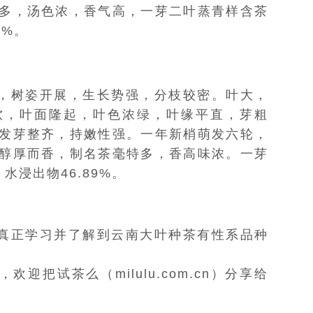
多，汤色浓，香气高，一芽二叶蒸青样含茶
0%。
，树姿开展，
生长势
强，分枝较密。叶大，
软，叶面隆起，叶色浓绿，叶缘平直，芽粗
发芽整齐，持嫩性强。一年新梢萌发六轮，
醇厚而香，制名茶毫特多，香高味浓。一芽
水浸出物46.89%。
真正学习并了解到云南大叶种茶有性系品种
迎把试茶么（milulu.com.cn）分享给