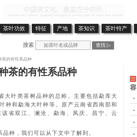
茶叶功效
特征
产地
茶知识
茶叶特产
搜索
查找 ▷
种茶的有性系品种
种茶的有性系品种
容
省大叶类茶树品种的总称。主要包括勐库大
叶种
和
勐海大叶种
等。原产云南省西南部和
在该省双江、澜沧、勐海、凤庆、昌宁、云
系品种，我们可以从下文中了解到。