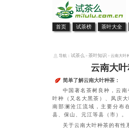
首页
试茶榜
茶叶大全
试茶么
茶叶知识
导航：
云南大叶
>
>
云南大叶
简单了解云南大叶种茶：
中国著名茶树良种，云南
叶种（又名大
黑茶
）、
凤庆大
南部
澜沧江
流域，主要分布
县、保山、元江等县（市）。
关于云南大叶种茶的有性