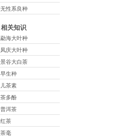
无性系良种
相关知识
勐海大叶种
凤庆大叶种
景谷大白茶
早生种
儿茶素
茶多酚
普洱茶
红茶
茶毫