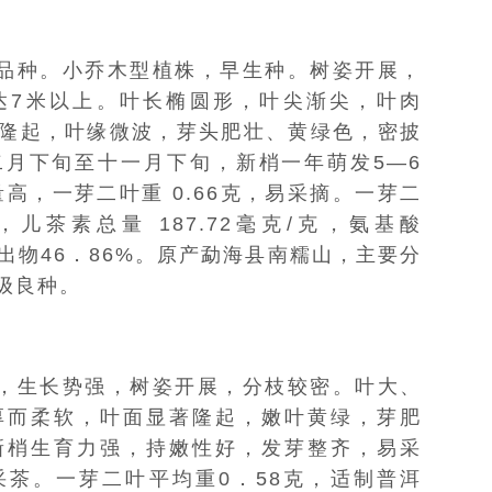
品种。小乔木型植株，早生种。树姿开展，
达7米以上。叶长椭圆形，叶尖渐尖，叶肉
隆起，
叶缘
微波，芽头肥壮、黄绿色，密披
月下旬至十一月下旬，新梢一年萌发5—6
量高，一芽二叶重 0.66克，易采摘。一芽二
，
儿茶素
总量 187.72毫克/克，氨基酸
浸出物46．86%。原产勐海县
南糯山
，主要分
级良种。
，
生长势
强，树姿开展，分枝较密。叶大、
厚而柔软，叶面显著隆起，嫩叶黄绿，芽肥
新梢生育力强，持嫩性好，发芽整齐，易采
茶。一芽二叶平均重0．58克，适制普洱