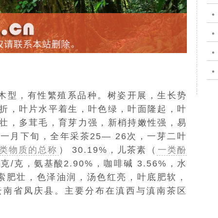
木型，
有性繁殖
系品种。树姿开展，
生长势
折，叶片水平着生，叶色绿，叶面隆起，叶
壮，多茸毛，育芽力强，新梢持嫩性强，易
一月下旬，全年采茶25— 26次，一芽二叶
类物质的总称
） 30.19%，
儿茶素（
一类酚
毫克/克，氨基酸2.90%，咖啡碱 3.56%，水
索肥壮，色泽油润，汤色红亮，叶底肥软，
云南省
凤庆县
。主要分布在滇西与滇南茶区