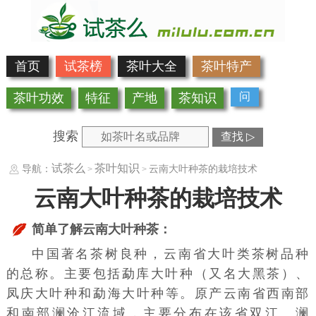
首页
试茶榜
茶叶大全
茶叶特产
问
茶叶功效
特征
产地
茶知识
搜索
查找 ▷
试茶么
茶叶知识
导航：
云南大叶种茶的栽培技术
>
>
云南大叶种茶的栽培技术
简单了解云南大叶种茶：
中国著名茶树良种，云南省大叶类茶树品种
的总称。主要包括勐库大叶种（又名大
黑茶
）、
凤庆大叶种
和
勐海大叶种
等。原产云南省西南部
和南部
澜沧江
流域，主要分布在该省双江、澜