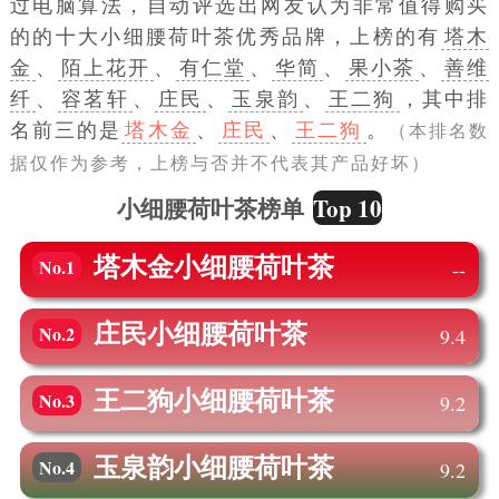
过电脑算法，自动评选出网友认为非常值得购买
的的十大小细腰荷叶茶优秀品牌，上榜的有
塔木
金
、
陌上花开
、
有仁堂
、
华简
、
果小茶
、
善维
纤
、
容茗轩
、
庄民
、
玉泉韵
、
王二狗
，其中排
名前三的是
塔木金
、
庄民
、
王二狗
。
（本排名数
据仅作为参考，上榜与否并不代表其产品好坏）
Top 10
小细腰荷叶茶榜单
塔木金
小细腰荷叶茶
No.1
--
庄民
小细腰荷叶茶
No.2
9.4
王二狗
小细腰荷叶茶
No.3
9.2
玉泉韵
小细腰荷叶茶
No.4
9.2