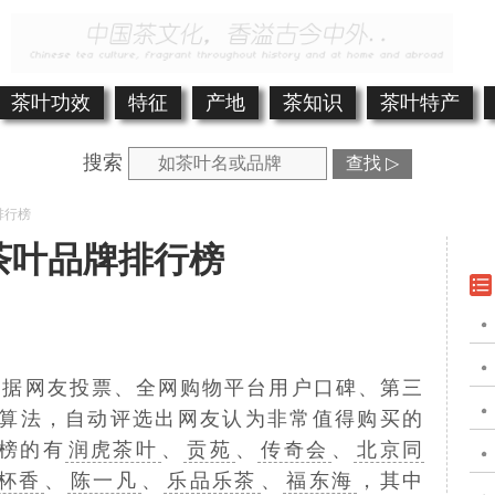
茶叶功效
特征
产地
茶知识
茶叶特产
搜索
查找 ▷
排行榜
茶叶品牌排行榜
.cn)根据网友投票、全网购物平台用户口碑、第三
算法，自动评选出网友认为非常值得购买的
榜的有
润虎茶叶
、
贡苑
、
传奇会
、
北京同
杯香
、
陈一凡
、
乐品乐茶
、
福东海
，其中