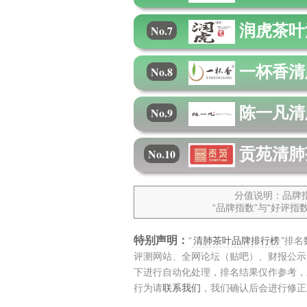
润虎茶叶
No.7
一杯香
清
No.8
陈一凡
清
No.9
贡苑
清肺
No.10
分值说明：品牌指
“品牌指数”与“好评
特别声明：
“
清肺茶叶品牌排行榜
”排
评测网站、全网论坛（贴吧）、财报公示
下进行自动化处理，排名结果仅作参考，
行为请
联系我们
，我们确认后会进行修正