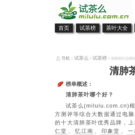
首页
试茶榜
茶叶大全
试茶么
试茶榜
导航：
>
> 清肺茶叶品牌
清肺
榜单概述：
清肺茶叶哪个好？
试茶么(milulu.com
方测评等综合大数据通过电脑
的十大清肺茶叶优秀品牌，上
仁堂
、
忆江南
、
印象堂
、
一