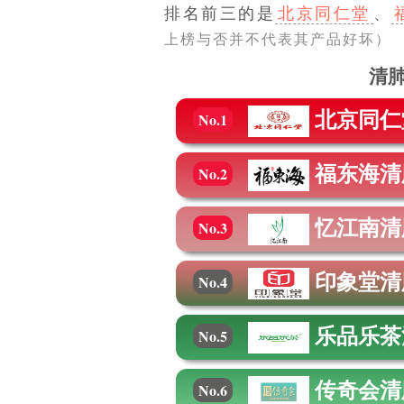
排名前三的是
北京同仁堂
、
上榜与否并不代表其产品好坏）
清
北京同仁
No.1
福东海
清
No.2
忆江南
清
No.3
印象堂
清
No.4
乐品乐茶
No.5
传奇会
清
No.6