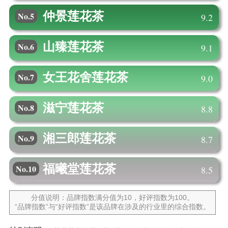
仲景
莲花茶
No.5
9.2
山臻
莲花茶
No.6
9.1
女王花舍
莲花茶
No.7
9.0
滋宁
莲花茶
No.8
8.8
湘三郎
莲花茶
No.9
8.7
福曦堂
莲花茶
No.10
8.5
分值说明：品牌指数满分值为10，好评指数为100。
“品牌指数”与“好评指数”是该品牌在涉及的行业里的综合指数。