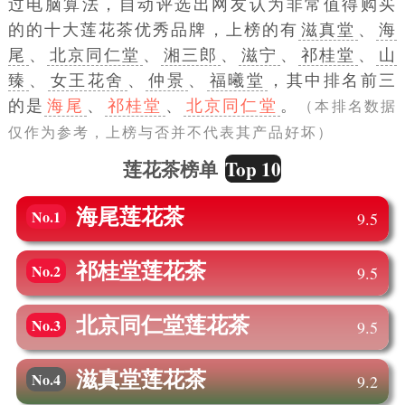
过电脑算法，自动评选出网友认为非常值得购买
的的十大莲花茶优秀品牌，上榜的有
滋真堂
、
海
尾
、
北京同仁堂
、
湘三郎
、
滋宁
、
祁桂堂
、
山
臻
、
女王花舍
、
仲景
、
福曦堂
，其中排名前三
的是
海尾
、
祁桂堂
、
北京同仁堂
。
（本排名数据
仅作为参考，上榜与否并不代表其产品好坏）
Top 10
莲花茶榜单
海尾
莲花茶
No.1
9.5
祁桂堂
莲花茶
No.2
9.5
北京同仁堂
莲花茶
No.3
9.5
滋真堂
莲花茶
No.4
9.2