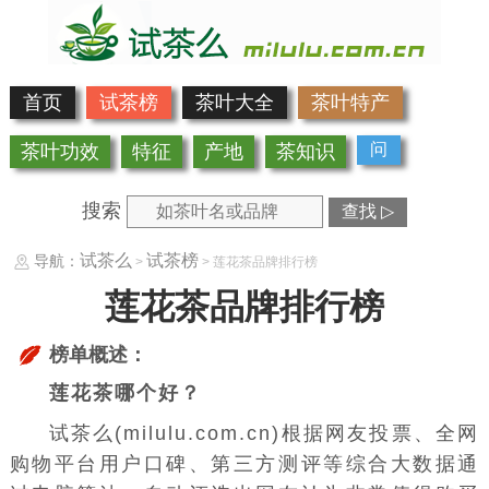
首页
试茶榜
茶叶大全
茶叶特产
问
茶叶功效
特征
产地
茶知识
搜索
查找 ▷
试茶么
试茶榜
导航：
>
> 莲花茶品牌排行榜
莲花茶品牌排行榜
榜单概述：
莲花茶哪个好？
试茶么(milulu.com.cn)根据网友投票、全网
购物平台用户口碑、第三方测评等综合大数据通