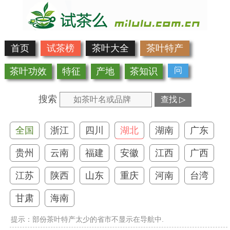
首页
试茶榜
茶叶大全
茶叶特产
问
茶叶功效
特征
产地
茶知识
搜索
查找 ▷
全国
浙江
四川
湖北
湖南
广东
贵州
云南
福建
安徽
江西
广西
江苏
陕西
山东
重庆
河南
台湾
甘肃
海南
提示：部份茶叶特产太少的省市不显示在导航中.