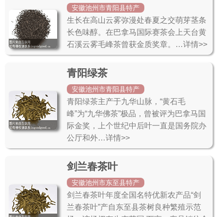
安徽池州市青阳县特产
生长在高山云雾弥漫处春夏之交萌芽茎条
长色味醇。在巴拿马国际赛茶会上天台黄
石溪云雾毛峰茶曾获金质奖章。…详情>>
青阳绿茶
安徽池州市青阳县特产
青阳绿茶主产于九华山脉，“黄石毛
峰”为“九华佛茶”极品，曾被评为巴拿马国
际金奖，上个世纪中后叶一直是国务院办
公厅和外…详情>>
剑兰春茶叶
安徽池州市东至县特产
剑兰春茶叶年度全国名特优新农产品“剑
兰春茶叶”产自东至县茶树良种繁殖示范