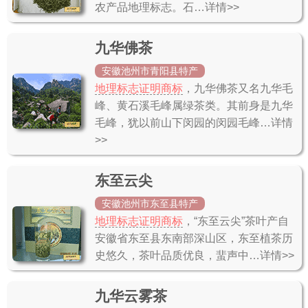
农产品地理标志。石…详情>>
九华佛茶
安徽池州市青阳县特产
地理标志证明商标
，九华佛茶又名九华毛
峰、黄石溪毛峰属绿茶类。其前身是九华
毛峰，犹以前山下闵园的闵园毛峰…详情
>>
东至云尖
安徽池州市东至县特产
地理标志证明商标
，“东至云尖”茶叶产自
安徽省东至县东南部深山区，东至植茶历
史悠久，茶叶品质优良，蜚声中…详情>>
九华云雾茶