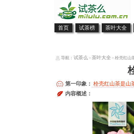
首页
试茶榜
茶叶大全
试茶么
茶叶大全
导航：
栓壳红山
>
>
第一印象：
栓壳红山茶是山
内容概述：