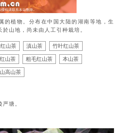
属
的植物。分布在
中国大陆
的
湖南
等地，生
生长於山地，尚未由人工引种栽培。
蕊红山茶
滇山茶
竹叶红山茶
红山茶
粗毛红山茶
本山茶
山高山茶
陵严塘。