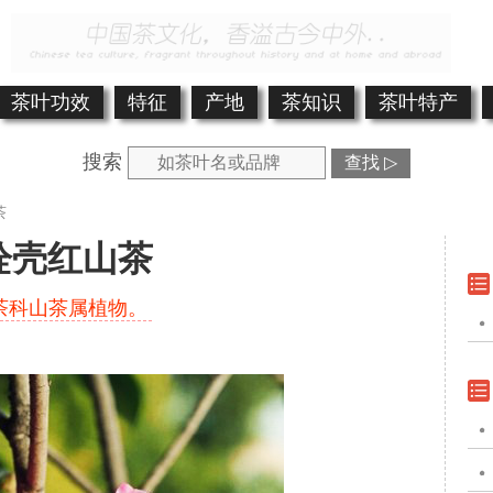
茶叶功效
特征
产地
茶知识
茶叶特产
搜索
查找 ▷
茶
栓壳红山茶
茶科山茶属植物。