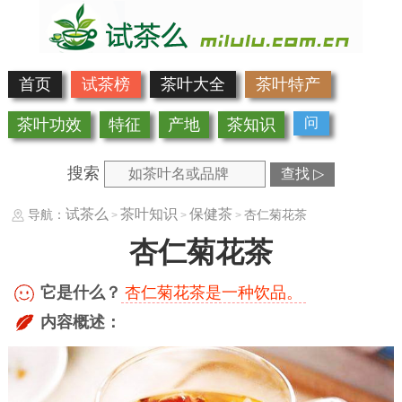
首页
试茶榜
茶叶大全
茶叶特产
问
茶叶功效
特征
产地
茶知识
搜索
查找 ▷
试茶么
茶叶知识
保健茶
导航：
杏仁菊花茶
>
>
>
杏仁菊花茶
它是什么？
杏仁菊花茶是一种饮品。
内容概述：