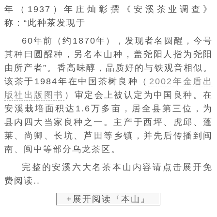
年（1937）年庄灿彰撰《安溪茶业调查》
称：“此种茶发现于
60年前（约1870年），发现者名圆醒，今号
其种曰圆醒种，另名本山种，盖尧阳人指为尧阳
由所产者”。香高味醇，品质好的与铁观音相似。
该茶于1984年在中国茶树良种（
2002年金盾出
版社出版图书
）审定会上被认定为中国良种。在
安溪栽培面积达1.6万多亩，居全县第三位，为
县内四大当家良种之一。主产于
西坪
、
虎邱
、
蓬
莱
、尚卿、长坑、芦田等乡镇，并先后传播到闽
南、闽中等部分乌龙茶区。
完整的安溪六大名茶本山内容请点击展开免
费阅读..
+展开阅读『本山』