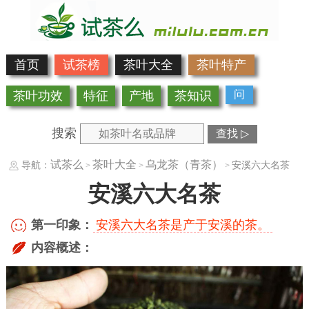
首页
试茶榜
茶叶大全
茶叶特产
问
茶叶功效
特征
产地
茶知识
搜索
查找 ▷
试茶么
茶叶大全
乌龙茶（青茶）
导航：
安溪六大名茶
>
>
>
安溪六大名茶
第一印象：
安溪六大名茶是产于安溪的茶。
内容概述：