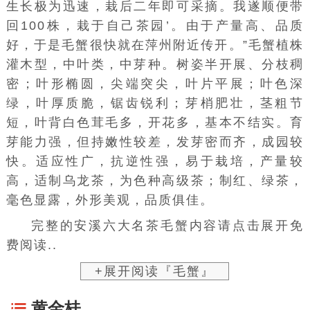
生长极为迅速，栽后二年即可采摘。我遂顺便带
回100株，栽于自己茶园’。由于产量高、品质
好，于是毛蟹很快就在萍州附近传开。”毛蟹植株
灌木型，中叶类，中芽种。树姿半开展、分枝稠
密；叶形椭圆，尖端突尖，叶片平展；叶色深
绿，叶厚质脆，锯齿锐利；芽梢肥壮，茎粗节
短，叶背白色茸毛多，开花多，基本不结实。育
芽能力强，但持嫩性较差，发芽密而齐，成园较
快。适应性广，抗逆性强，易于栽培，产量较
高，适制乌龙茶，为色种高级茶；制红、绿茶，
毫色显露，外形美观，品质俱佳。
完整的安溪六大名茶毛蟹内容请点击展开免
费阅读..
+展开阅读『毛蟹』
黄金桂