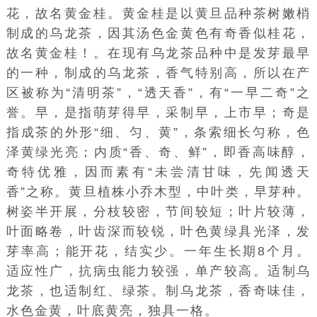
花，故名黄金桂。黄金桂是以黄旦品种茶树嫩梢
制成的乌龙茶，因其汤色金黄色有奇香似桂花，
故名黄金桂！。在现有乌龙茶品种中是发芽最早
的一种，制成的乌龙茶，香气特别高，所以在产
区被称为“清明茶”，“透天香”，有“一早二奇”之
誉。早，是指萌芽得早，采制早，上市早；奇是
指成茶的外形“细、匀、黄”，条索细长匀称，色
泽黄绿光亮；内质“香、奇、鲜”，即香高味醇，
奇特优雅，因而素有“未尝清甘味，先闻透天
香”之称。黄旦植株小乔木型，中叶类，早芽种。
树姿半开展，分枝较密，节间较短；叶片较薄，
叶面略卷，叶齿深而较锐，叶色黄绿具光泽，发
芽率高；能开花，结实少。一年生长期8个月。
适应性广，抗病虫能力较强，单产较高。适制乌
龙茶，也适制红、绿茶。制乌龙茶，香奇味佳，
水色金黄，叶底黄亮，独具一格。