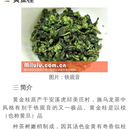
图片：铁观音
简介
黄金桂原产于安溪虎邱美庄村，施乌龙茶中
风格有别于铁观音的又一极品。黄金桂是以棪
（也称
黄旦
）品
种茶树嫩梢制成，因其汤色金黄有奇香似桂