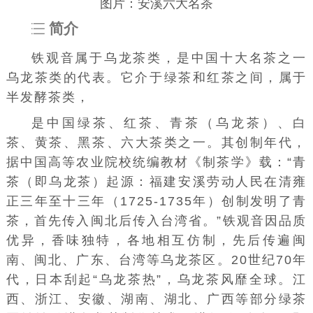
图片：安溪六大名茶
简介
铁观音属于乌龙茶类，是中国十大名茶之一
乌龙茶类的代表。它介于
绿茶
和
红茶
之间，属于
半发酵茶类，
是中国绿茶、红茶、
青茶
（乌龙茶）、
白
茶
、黄茶、
黑茶
、六大茶类之一。其创制年代，
据中国高等农业院校统编教材《制茶学》载：“青
茶（即乌龙茶）起源：福建安溪劳动人民在清雍
正三年至十三年（1725-1735年）创制发明了青
茶，首先传入闽北后传入台湾省。”铁观音因品质
优异，香味独特，各地相互仿制，先后传遍闽
南、闽北、
广东
、
台湾
等乌龙茶区。20世纪70年
代，日本刮起“乌龙茶热”，乌龙茶风靡全球。
江
西
、
浙江
、
安徽
、
湖南
、
湖北
、
广西
等部分绿茶