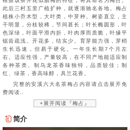
根据该茶开花似腊梅的特征，将其命名为梅占。
此后三村五里广植扩种，就逐渐驰名各地。梅占
植株小乔木型，大叶类，中芽种。树姿直立，主
干明显，分枝较稀，节间甚长；叶长椭圆形，叶
色深绿，叶面平滑内折，叶肉厚而质脆，叶缘平
锯齿疏浅。开花多，结实少。育芽能力强，芽梢
生长迅速，但易于硬化。一年生长期7个月左
右。适应性强，产量较高，在不同产地能适应制
各种茶类。制乌龙茶香味独特，品质较佳；制
红、绿茶，香高味醇，具兰花香。
完整的安溪六大名茶梅占内容请点击展开免
费阅读..
+展开阅读『梅占』
简介