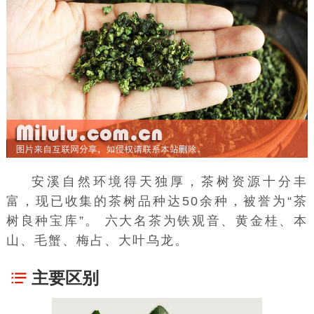
安溪自然环境得天独厚，茶树资源十分丰
富，现已收集的茶树品种达50余种，被誉为“茶
树良种宝库”。 六大名茶为
铁观音
、
黄金桂
、本
山、毛蟹、
梅占
、
大叶乌龙
。
主要区别