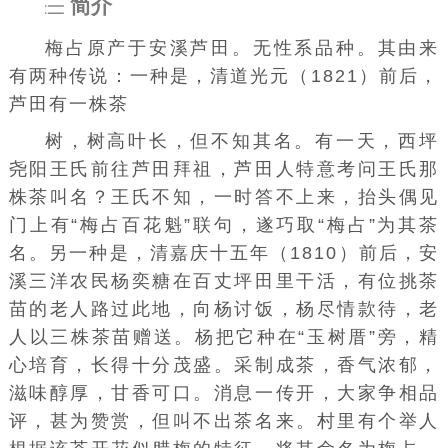
简介
梅占
原产于安溪
芦田
。无性系品种。其由来
有两种传说：一种是，清道光元（1821）前后，
芦田有一株茶
树，树高叶长，但不知其名。有一天，西坪
尧阳王氏前往芦田拜祖，芦田人特意考问王氏那
株茶叫名？王氏不知，一时答不上来，抬头偶见
门上有“
梅占
百花魁”联句，遂巧取“
梅占
”为其茶
名。另一种是，清嘉庆十五年（1810）前后，安
溪三洋农民杨奕糖在百丈坪田里干活，有位挑茶
苗的老人路过此地，向杨讨饭，杨尽情款待，老
人以三株茶苗赠送。杨把它种在“玉树厝”旁，精
心培育，长得十分茂盛。采制成茶，香气浓郁，
滋味醇厚，甘香可口。消息一传开，大家争相品
评，甚为赞赏，但叫不出茶名来。村里有个举人