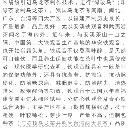
区纷纷引进乌龙茶制作技术，进行“绿改乌”（即
绿茶改制乌龙茶）。我国乌龙茶有闽南、闽北、
广东、台湾等四大产区，以福建产制历史最长，
产量最多，品质最好，尤以安溪铁观音和
武夷岩
茶
闻名于海内外。近年来，与安溪茶山一山之
隔、中国第二大铁观音生产基地的
华安铁观音
，
也开始崭露头角。铁观音不仅香高味醇，是天然
可口佳饮，而且养生保健功能在茶叶中也属佼佼
者。现代医学研究表明，铁观音除具有一般茶叶
的保健功能外，还具有抗衰老、抗
癌症
、抗
动脉
硬化
、防治
糖尿病
、减肥健美、防治龋齿、清热
降火，敌烟醒酒等功效。铁观音于民国八年自福
建安溪引进木栅区试种，分红心铁观音及青心铁
观音两种，主要产区在文山期树属横张型，枝干
粗硬，叶较稀松，芽少叶厚，产量不高，但制包
种茶（
与冻顶乌龙茶并称为台湾两大名茶
）品质