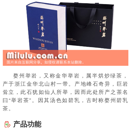
婺州举岩，又称金华举岩，属半烘炒绿茶，
产于浙江金华北山村一带。产地峰石奇异，巨岩
耸立，此石犹如仙人所举，因而此处所产之茶名
曰“举岩茶”。因其汤色如碧乳，古时称婺州碧乳
茶。
产品功能