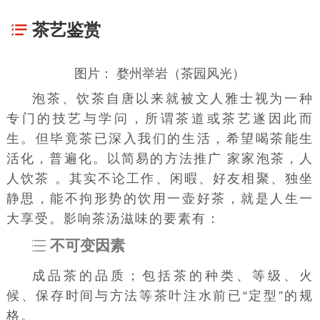
茶艺鉴赏
图片： 婺州举岩（茶园风光）
泡茶、饮茶自唐以来就被
文人雅士
视为一种
专门的
技艺
与学问，所谓茶道或茶艺遂因此而
生。但毕竟茶已深入我们的生活，希望喝茶能生
活化，普遍化。以简易的方法推广 家家泡茶，人
人饮茶 。其实不论工作、闲暇、好友相聚、独坐
静思，能不拘形势的饮用一壶好茶，就是人生一
大享受。影响茶汤滋味的要素有：
不可变因素
成品茶的
品质
；包括茶的种类、等级、火
候、保存时间与方法等茶叶注水前已“定型”的规
格。