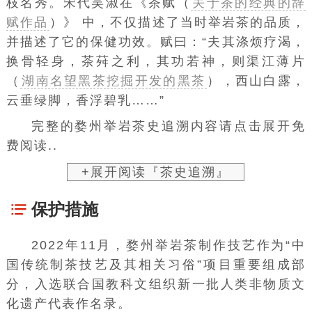
枝名秀。宋代
吴淑
在
《茶赋（
关于茶的经典的辞
赋作品
）》
中，不仅描述了当时举岩茶的品质，
并描述了它的保健功效。赋曰：“夫其涤烦疗渴，
换骨轻身，茶荈之利，其功若神，则渠江薄片
（
湖南名望黑茶挖掘开发的黑茶
），西山白露，
云垂绿脚，香浮碧乳……”
完整的婺州举岩茶史追溯内容请点击展开免
费阅读..
+展开阅读『茶史追溯』
保护措施
2022年11月，婺州举岩茶制作技艺作为“中
国传统制茶技艺及其相关习俗”项目重要组成部
分，入选联合国教科文组织新一批人类非物质文
化遗产代表作名录。