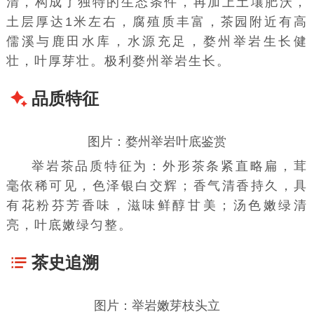
清，构成了独特的生态条件，再加上土壤肥沃，
土层厚达1米左右，
腐殖质
丰富，茶园附近有高
儒溪与鹿田
水库
，水源充足，婺州举岩生长健
壮，叶厚芽壮。极利婺州举岩生长。
品质特征
图片：婺州举岩叶底鉴赏
举岩茶品质特征为：外形茶条紧直略扁，茸
毫依稀可见，色泽银白交辉；香气清香持久，具
有花粉芬芳香味，滋味鲜醇甘美；汤色嫩绿清
亮，叶底嫩绿匀整。
茶史追溯
图片：举岩嫩芽枝头立