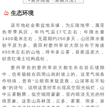
+展开阅读『采摘方法』
生态环境
该市地处
金衢盆地
东缘，为
丘陵
地带，属亚
热带季风区，年均气温17℃左右；年
降水量
1400毫米左右，
无霜期
约250多天，山区降水量
较平原为多。鹿田村婺州举岩大部分布于海拔
650米左右的山地，终年多云雾，昼夜温差大，
砂质红壤土结构疏松，
婺州举岩的婺州举岩大都生长在岩石缝隙
中，也有栽植在四周山岗斜坡上的。这里
气候
条
件特殊，曾有“云暗雨来疑是夜，山深寒在不知
春”的诗句，说明这里经常出现高空阳光灿烂，山
中云雾翻腾，低空细雨蒙蒙，室内暗淡无光的特
殊景象。这里山高林茂，云多、雾重、雨多、泉