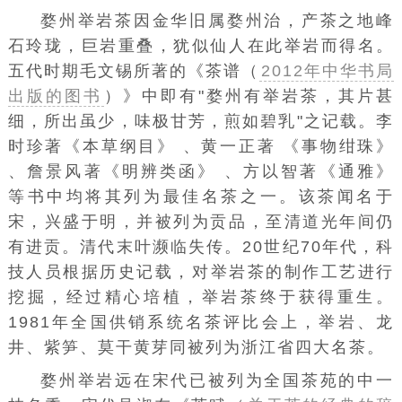
婺州举岩茶因金华旧属婺州治，产茶之地峰
石玲珑，巨岩重叠，犹似仙人在此举岩而得名。
五代时期毛文锡所著的《茶谱（
2012年中华书局
出版的图书
）》中即有"婺州有举岩茶，其片甚
细，所出虽少，味极甘芳，煎如碧乳"之记载。
李
时珍
著《本草纲目》 、黄一正著
《事物绀珠》
、詹景风著《明辨类函》 、
方以智
著《通雅》
等书中均将其列为最佳名茶之一。该茶闻名于
宋，兴盛于明，并被列为贡品，至清道光年间仍
有进贡。
清代
末叶濒临失传。20世纪70年代，
科
技人员
根据历史记载，对举岩茶的制作
工艺
进行
挖掘，经过精心培植，举岩茶终于获得重生。
1981年全国供销系统名茶评比会上，举岩、龙
井、紫笋、莫干黄芽同被列为
浙江
省四大名茶。
婺州举岩远在
宋代
已被列为全国茶苑的中一