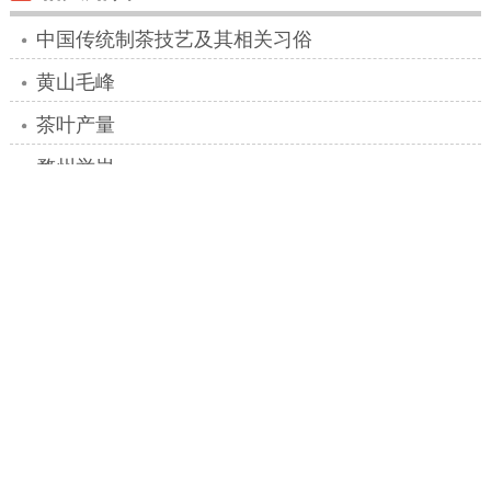
中国传统制茶技艺及其相关习俗
黄山毛峰
茶叶产量
婺州举岩
西湖龙井
渠江薄片
成品茶
茶多酚
茶单宁
泡茶水
泡茶法