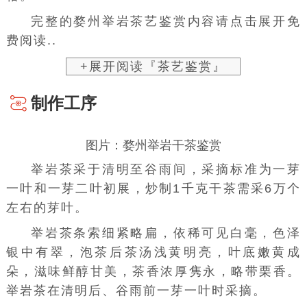
完整的婺州举岩茶艺鉴赏内容请点击展开免
费阅读..
+展开阅读『茶艺鉴赏』
制作工序
图片：婺州举岩干茶鉴赏
举岩茶采于
清明
至
谷雨
间，采摘标准为一芽
一叶和一芽二叶初展，炒制1千克干茶需采6万个
左右的芽叶。
举岩茶条索细紧略扁，依稀可见白毫，色泽
银中有翠，泡茶后茶汤浅黄明亮，叶底嫩黄成
朵，滋味鲜醇甘美，茶香浓厚隽永，略带栗香。
举岩茶在清明后、谷雨前一芽一叶时采摘。