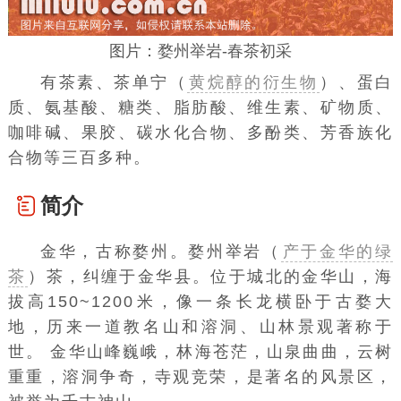
图片：婺州举岩-春茶初采
有
茶素
、
茶单宁（
黄烷醇的衍生物
）
、
蛋白
质
、氨基酸、糖类、
脂肪酸
、
维生素
、矿物质、
咖啡碱
、
果胶
、
碳水化合物
、
多酚类
、芳香族
化
合物
等三百多种。
简介
金华，古称婺州。婺州举岩（
产于金华的绿
茶
）茶，纠缠于金华县。位于城北的
金华山
，
海
拔
高150~1200米，像一条长龙横卧于古婺大
地，历来一道教名山和
溶洞
、山林景观著称于
世。 金华山峰巍峨，林海苍茫，山泉曲曲，云树
重重，溶洞争奇，寺观竞荣，是著名的
风景区
，