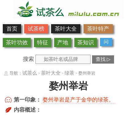
首页
试茶榜
茶叶大全
茶叶特产
问
茶叶功效
特征
产地
茶知识
搜索
查找 ▷
试茶么
茶叶大全
绿茶
导航：
婺州举岩
>
>
>
婺州举岩
第一印象：
婺州举岩是产于金华的绿茶。
内容概述：