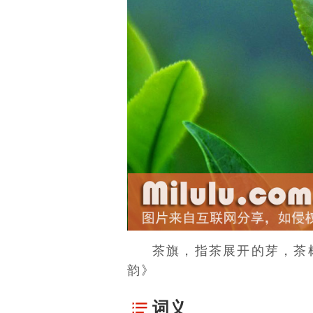
茶旗，指茶展开的芽，
茶
韵》
词义