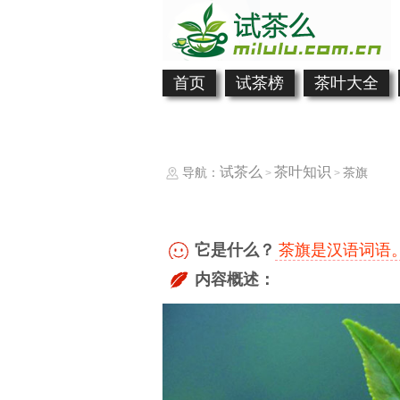
首页
试茶榜
茶叶大全
试茶么
茶叶知识
导航：
茶旗
>
>
它是什么？
茶旗是汉语词语
内容概述：