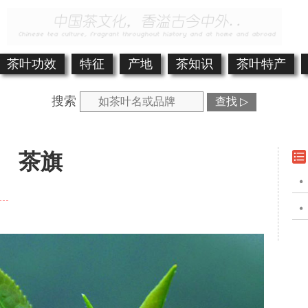
茶叶功效
特征
产地
茶知识
茶叶特产
搜索
查找 ▷
茶旗
。