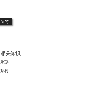
问答
相关知识
茶旗
茶树