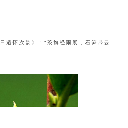
。
日遣怀次韵》：“茶旗经雨展，
石笋
带云