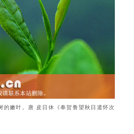
树
的嫩叶。
唐
皮日休
《奉贺鲁望秋日遣怀次