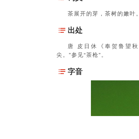
茶展开的芽，
茶树
的嫩叶
出处
唐
皮日休
《奉贺鲁望秋
尖。”参见“
茶枪
”。
字音