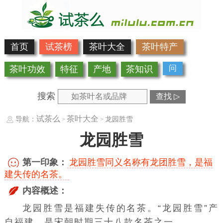
首页
试茶榜
茶叶大全
茶叶特产
问
茶叶功效
特征
产地
茶知识
搜索
查找 ▷
试茶么
茶叶大全
导航：
龙园胜雪
>
>
龙园胜雪
第一印象：
龙园胜雪同义名称有龙团胜雪，是福
建失传的名茶。
内容概述：
龙园胜雪是福建失传的名茶。“龙园胜雪”产
自福建，是
宋朝
时期三十八款名茶之一。