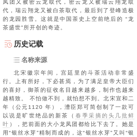
凤团又被密云龙取代，密云龙又被瑞云翔龙取
代，瑞云翔龙又被白茶取代，最后到了登峰造极
的龙园胜雪。这就是中国茶史上空前绝后的 “龙
茶盛世”所开创的奇迹。
历史记载
名称来源
北宋徽宗年间，宫廷里的
斗茶
活动非常盛
行。上有所好，下必甚焉，为了满足皇帝大臣们
的喜好，御茶的征收名目越来越多，制作也越来
越精致。 不怕做不到，就怕想不到。北宋宣和二
年（公元1120 年），漕臣郑可简创制了一款可
以说是旷世绝品的新茶（
春季采摘的头几批鲜
叶
），把前面的大小龙凤团都给比下去了。她是
用“银丝水芽”精制而成的，这“银丝水芽”又叫“银