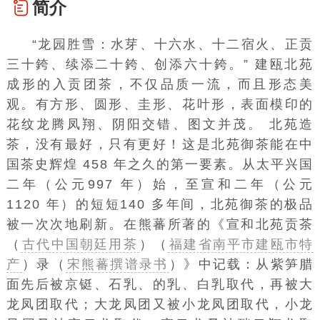
简介
“龙园胜雪：水芽、十六水、十二宿火、正贡
三十銙、续添二十銙、创添六十銙。” 建瓯北苑
成形的入贡团茶，不仅品质一流，而且形态美
观。有方形、圆形、圭形、花叶形，表面模印的
花纹龙腾凤翔、阴阳交错、图文并茂。 北苑造
茶，没有最好，只有更好！这是北苑御茶能在中
国茶史辉煌 458 年之久的第一要素。从
太平兴国
二年（公元997 年）始，至
宣和
二年（公元
1120 年）的短短140 多年间，北苑御茶的极品
被一次次地刷新。在
熊蕃
所著的《
宣和北苑贡茶
（
古代中国朝廷用茶
）（
福建省南平市建瓯市特
产
）录（
宋熊蕃撰谱录书
）
》中记载：从紫笋腊
面先后被京铤、石乳、的乳、白乳取代，再被大
龙凤团取代；大龙凤团又被小龙凤团取代，小龙