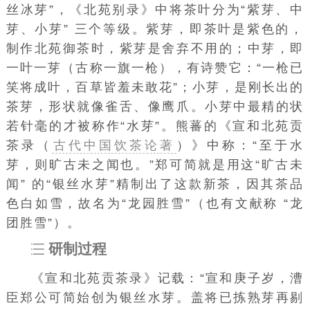
丝冰芽”，《北苑别录》中将茶叶分为“紫芽、中
芽、小芽” 三个等级。紫芽，即茶叶是紫色的，
制作北苑御茶时，紫芽是舍弃不用的；中芽，即
一叶一芽（古称一旗一枪），有诗赞它：“一枪已
笑将成叶，百草皆羞未敢花”；小芽，是刚长出的
茶芽，形状就像雀舌、像鹰爪。小芽中最精的状
若针毫的才被称作“水芽”。熊蕃的《宣和北苑贡
茶录（
古代中国饮茶论著
）》中称：“至于水
芽，则旷古未之闻也。”郑可简就是用这“旷古未
闻” 的“银丝水芽”精制出了这款新茶，因其茶品
色白如雪，故名为“龙园胜雪”（也有文献称 “龙
团胜雪”）。
研制过程
《宣和北苑贡茶录》记载：“宣和庚子岁，漕
臣郑公可简始创为银丝水芽。盖将已拣熟芽再剔