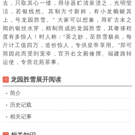
去，只取其心一缕，用珍器贮清泉渍之，光明莹
洁，若银线然。其制方寸新銙，有小龙蜿蜒其
上，号龙园胜雪。” 大家可以想象，用旷古未之
闻的银丝水芽，精制而成的龙园胜雪，其奢侈程
度有多惊人！时人称：“茶之妙，至胜雪极矣，每
斤计工值四万，造价惊人，专供皇帝享用。”郑可
简因此而受到宠幸，官升右文殿修撰、福建路转
运使，专营北苑茶事。
龙园胜雪展开阅读
简介
历史记载
相关记事