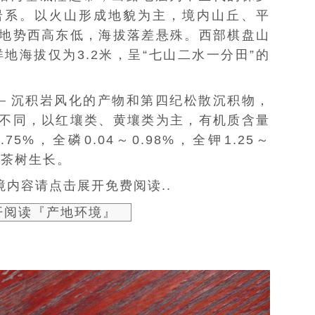
岩系。以火山形成地貌为主，境内山丘、平
地势西高东低，海拔落差悬殊。西部棋盘山
洋地海拔仅为3.2米，呈“七山二水一分田”的
－沉积岩风化的产物和第四纪松散沉积物，
不同，以红壤类、黄壤类为主，有机质含量
1.75%，全磷0.04～0.98%，全钾1.25～
适宜茶树生长。
内容请点击展开免费阅读..
开阅读『产地环境』