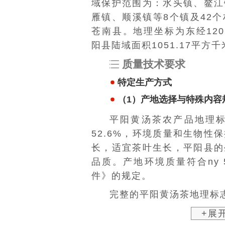
域保护范围为：水头镇、鳌江
雁镇、顺溪镇等8个镇及42
苍南县。地理坐标为东经120°24′
阳县陆域面积1051.17平方
质量技术要求
特定生产方式
（1）产地选择与特殊内容
平阳黄汤茶农产品地理
52.6%，环境质量和生物
长，适宜茶叶生长，平阳县的
品质。产地环境质量符合ny 5
件》的规定。
完整的平阳黄汤茶地理标志
+展