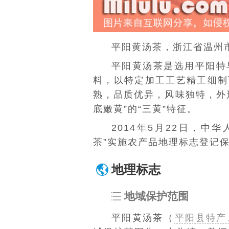
平阳黄汤茶，浙江省温州
平阳黄汤茶是选用
平阳特
料，以特定加工工艺精工细制
熟，品质优异，风味独特，外
底嫩黄”的“三黄”特征。
2014年5月22日，
茶”实施农产品地理标志登记
地理标志
地域保护范围
平阳黄汤茶（
平阳县特产