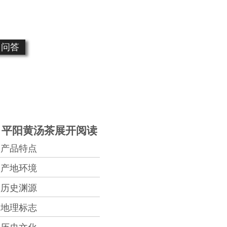
问答
平阳黄汤茶展开阅读
产品特点
产地环境
历史渊源
地理标志