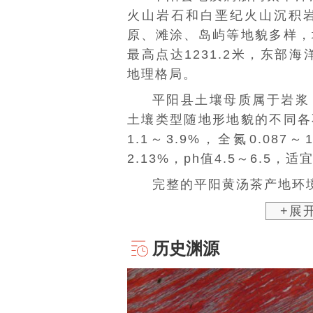
火山岩石和白垩纪火山沉积
原、滩涂、岛屿等地貌多样，
最高点达1231.2米，东部海
地理格局。
平阳县土壤母质属于岩浆
土壤类型随地形地貌的不同各
1.1～3.9%，全氮0.087～
2.13%，ph值4.5～6.5，
完整的平阳黄汤茶产地环境
+展
历史渊源