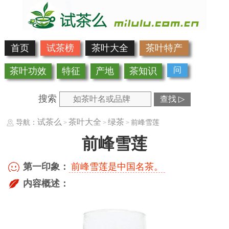
首页
试茶榜
茶叶大全
茶叶特产
问
茶叶功效
特征
产地
茶知识
搜索
查找 ▷
试茶么
茶叶大全
绿茶
导航：
前峰雪莲
>
>
>
前峰雪莲
第一印象：
前峰雪莲是中国名茶。
内容概述：