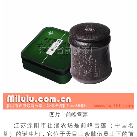
图片：前峰雪莲
江苏
溧阳
市社渚农场是前峰雪莲（
中国名
茶
）的诞生地，它位于
天目山
余脉伍员山下的前