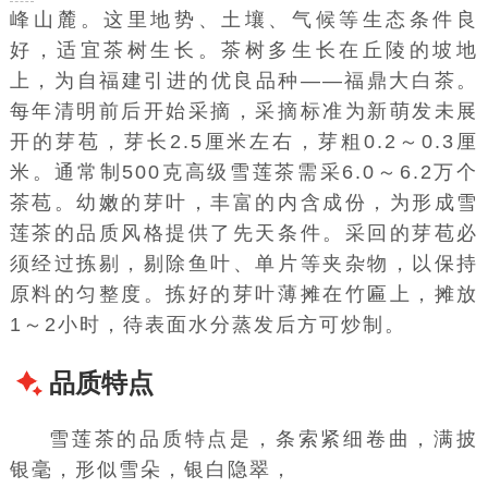
峰山麓。这里地势、土壤、气候等生态条件良
好，适宜
茶树
生长。茶树多生长在丘陵的坡地
上，为自
福建
引进的优良品种——福鼎大白茶。
每年清明前后开始采摘，采摘标准为新萌发未展
开的芽苞，芽长2.5厘米左右，芽粗0.2～0.3厘
米。通常制500克高级雪莲茶需采6.0～6.2万个
茶苞。幼嫩的芽叶，丰富的内含成份，为形成雪
莲茶的品质风格提供了先天条件。采回的芽苞必
须经过拣剔，剔除鱼叶、单片等夹杂物，以保持
原料的匀整度。拣好的芽叶薄摊在竹匾上，摊放
1～2小时，待表面水分蒸发后方可炒制。
品质特点
雪莲茶的品质特点是，条索紧细卷曲，满披
银毫
，形似雪朵，银白隐翠，