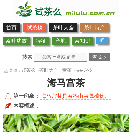
首页
试茶榜
茶叶大全
茶叶特产
问
茶叶功效
特征
产地
茶知识
搜索
查找 ▷
试茶么
茶叶大全
黄茶
导航：
海马宫茶
>
>
>
海马宫茶
第一印象：
海马宫茶是茶科山茶属植物。
内容概述：