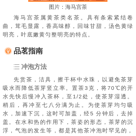
图片：海马宫茶
海马宫茶属
黄茶
类名茶。具有条索紧结卷
曲，茸毛显露，香高味醇，回味甘甜，汤色黄绿
明亮，
叶底
嫩黄匀整明亮的特点。
品茗指南
冲泡方法
先
赏茶
，洁具，擦干杯中水珠，以避免茶芽
吸水而降低茶芽竖立率。
置茶
3克，将70℃的开
水先快后慢冲入茶杯，至1/2处，使茶芽湿透。
稍后，再冲至七八分满为止。为使茶芽均匀吸
水，加速下沉，这时可加盖，经5 分钟后，去掉
盖。在水和热的作用下，茶姿的形态，茶芽的沉
浮，气泡的发生等，都是其他茶冲泡时罕见的，