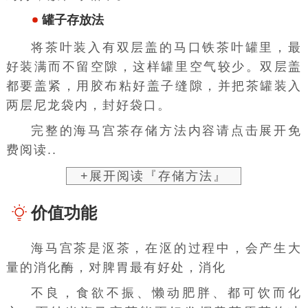
罐子存放法
将茶叶装入有双层盖的
马口铁茶叶罐
里，最
好装满而不留空隙，这样罐里空气较少。双层盖
都要盖紧，用胶布粘好盖子缝隙，并把
茶罐
装入
两层尼龙袋内，封好袋口。
完整的海马宫茶存储方法内容请点击展开免
费阅读..
+展开阅读『存储方法』
价值功能
海马宫茶是沤茶，在沤的过程中，会产生大
量的
消化酶
，对脾胃最有好处，消化
不良，食欲不振、懒动肥胖、都可饮而化