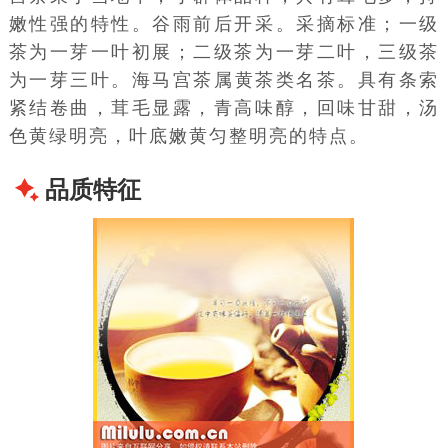
嫩性强的特性。谷雨前后开采。采摘标准；一级
茶为一芽一叶初展；二级茶为一芽二叶，三级茶
为一芽三叶。海马宫茶属
黄茶
类名茶。具有条索
紧结卷曲，茸毛显露，青高味醇，回味甘甜，汤
色黄绿明亮，
叶底
嫩黄匀整明亮的特点。
品质特征