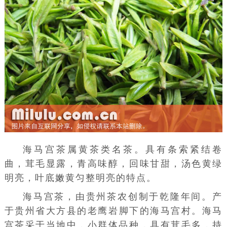
海马宫茶属
黄茶
类名茶。具有条索紧结卷
曲，茸毛显露，青高味醇，回味甘甜，汤色黄绿
明亮，叶底嫩黄匀整明亮的特点。
海马宫茶，由贵州茶农创制于乾隆年间。产
于贵州省
大方县
的老鹰岩脚下的海马宫村。海马
宫茶采于当地中，小群体品种，具有茸毛多，持