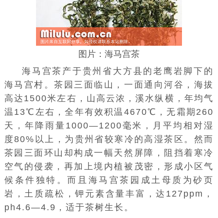
图片：海马宫茶
海马宫茶产于贵州省大方县的老鹰岩脚下的
海马宫村。茶园三面临山，一面通向河谷，海拔
高达1500米左右，山高云浓，溪水纵横，年均气
温13℃左右，全年有效积温4670℃，无霜期260
天，年降雨量1000—1200毫米，月平均相对湿
度80%以上，为贵州省较寒冷的高湿茶区。然而
茶园三面环山却构成一幅天然屏障，阻挡着寒冷
空气的侵袭，再加上境内植被茂密，形成小区气
候条件独特。而且海马宫茶园成土母质为砂页
岩，土质疏松，钾元素含量丰富，达127ppm，
ph4.6—4.9，适于茶树生长。