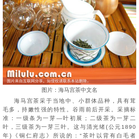
图片：海马宫茶中文名
海马宫茶采于当地中、小群体品种，具有茸
毛多，持嫩性强的特性。谷雨前后开采。采摘标
准：一级条为一芽—叶初展；二级茶为一芽二
叶，三级茶为一芽三叶。这与清光绪(公元1890
年)《铜仁府志》所说的：“茶叶以背有白毛者