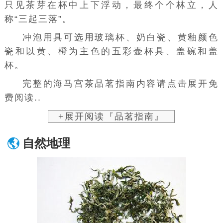
只见茶芽在杯中上下浮动，最终个个林立，人
称“三起三落”。
冲泡用具可选用
玻璃杯
、奶白瓷、黄釉颜色
瓷和以黄、橙为主色的五彩壶杯具、
盖碗
和盖
杯。
完整的海马宫茶品茗指南内容请点击展开免
费阅读..
+展开阅读『品茗指南』
自然地理