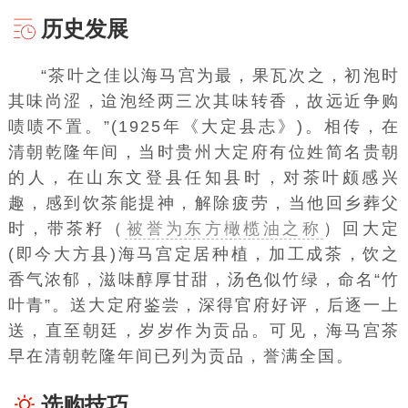
历史发展
“茶叶之佳以海马宫为最，果瓦次之，初泡时
其味尚涩，迨泡经两三次其味转香，故远近争购
啧啧不置。”(1925年《大定县志》)。相传，在
清朝乾隆年间，当时贵州
大定府
有位姓简名贵朝
的人，在山东
文登县
任知县时，对茶叶颇感兴
趣，感到饮茶能提神，解除疲劳，当他回乡葬父
时，带茶籽（
被誉为东方橄榄油之称
）回大定
(即今大方县)
海马
宫定居种植，加工成茶，饮之
香气浓郁，滋味醇厚甘甜，汤色似竹绿，命名“
竹
叶青
”。送大定府鉴尝，深得官府好评，后逐一上
送，直至朝廷，岁岁作为贡品。可见，海马宫茶
早在清朝乾隆年间已列为贡品，誉满全国。
选购技巧