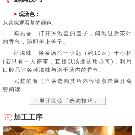
观汤色：
从茶碗观看茶的颜色。
闻热香：打开冲泡盅的盖子，闻泡过后茶叶
的香气，随即盖上盖子。
评滋味：将
茶汤
舀一小匙（约10㏄）于小杯
(若只有一人评审，直接以
汤匙
饮用亦可)，利用
口腔品评各种滋味与溶于汤内的香气。
完整的海马宫茶选购技巧内容请点击展开免
费阅读..
+展开阅读『选购技巧』
加工工序