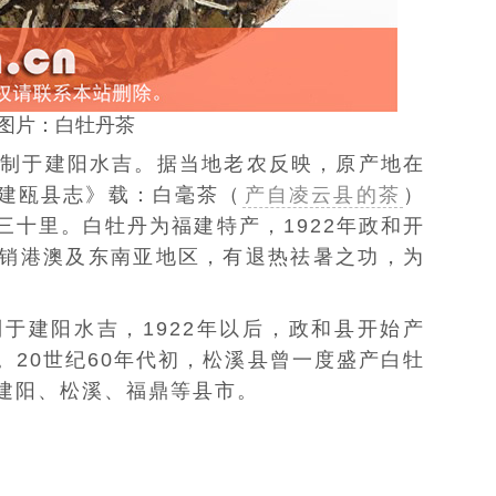
图片：白牡丹茶
创制于
建阳
水吉
。据
当地老农
反映，原产地在
建瓯县
志》载：
白毫茶（
产自凌云县的茶
）
三十里。白牡丹为福建特产，1922年政和开
销
港澳
及
东南亚
地区，有退热祛暑之功，为
制于建阳水吉，1922年以后，
政和县
开始产
20世纪60年代初，
松溪县
曾一度盛产
白牡
建阳
、
松溪
、
福鼎
等县市。