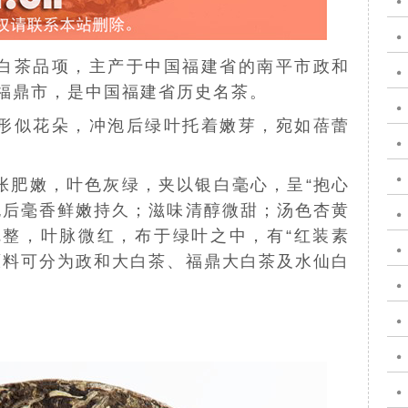
白茶
品项，主产于中国
福建省
的
南平
市
政和
福鼎
市，是中国
福建
省历史名茶。
形似花朵，冲泡后绿叶托着
嫩芽
，宛如
蓓蕾
张肥嫩，叶色灰绿，夹以银
白毫
心，呈“抱心
泡后毫香鲜嫩持久；滋味清醇微甜；汤色
杏黄
完整，叶脉微红，布于绿叶之中，有“红装素
原料可分为
政和大白茶
、
福鼎大白茶
及
水仙
白