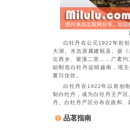
白牡丹
在公元1922年前
大湖。水吉原属
建瓯
县。据《
出
西乡
、紫溪二里……广袤约
始制造白牡丹远销
越南
，现主
夏日佳饮。
白牡丹在1922年以前创
制白牡丹，成为白牡丹主产区。
丹
。白牡丹产区分布在政和、
品茗指南