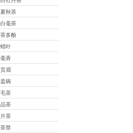
白牡丹茶
夏秋茶
白毫茶
茶多酚
蜡叶
毫香
贡眉
盖碗
毛茶
品茶
片茶
茶禁