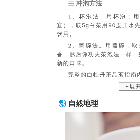
冲泡方法
1、杯泡法。用杯泡：用
宜），取5g白茶用90度开
饮用。
2、
盖碗
法。用盖碗：取
香，然后像
功夫茶泡法
一样，
新的口味。
完整的白牡丹茶品茗指南内
+展
自然地理