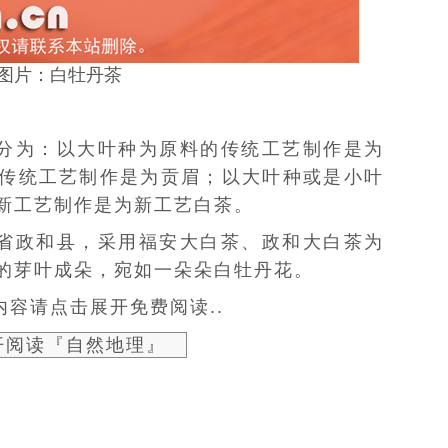
图片：白牡丹茶
分为：以大叶种为原料的
传统工艺
制作是为
传统工艺制作是为
贡眉
；以大叶种或是小叶
新工艺制作是为
新工艺白茶
。
省政和县，采用
福安大白茶
、
政和大白茶
为
的芽叶成朵，宛如一朵朵白牡丹花。
容请点击展开免费阅读..
开阅读『自然地理』