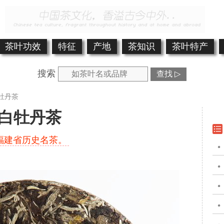
茶叶功效
特征
产地
茶知识
茶叶特产
搜索
查找 ▷
牡丹茶
白牡丹茶
福建省历史名茶。