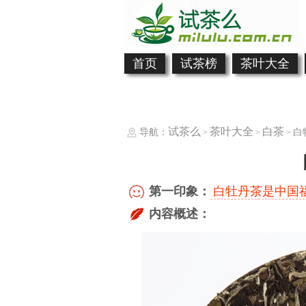
首页
试茶榜
茶叶大全
试茶么
茶叶大全
白茶
导航：
白
>
>
>
第一印象：
白牡丹茶是中国
内容概述：