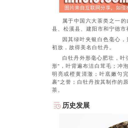
属于
中国六大茶类
之一的
县
、
松溪县
、
建阳市
和
宁德
市
因其绿叶夹银白色毫心，
初放，故得美名
白牡丹
。
白牡丹外形毫心肥壮，叶
形”，叶背遍布洁白茸毛；冲
明亮或橙黄清澈；
叶底
嫩匀
裹”之誉；白牡丹按其制作的
茶。
历史发展