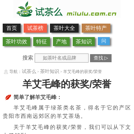
首页
试茶榜
茶叶大全
茶叶特产
问
茶叶功效
特征
产地
茶知识
搜索
查找 ▷
试茶么
茶叶知识
导航：
羊艾毛峰的获奖/荣誉
>
>
羊艾毛峰的获奖/荣誉
简单了解羊艾毛峰：
羊艾毛峰属于
绿茶
类名茶，得名于它的产区
贵阳市西南远郊区的羊艾茶场。
关于羊艾毛峰的获奖/荣誉，我们可以从下文