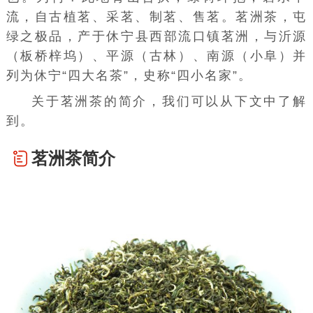
流，自古植茗、采茗、制茗、售茗。
茗洲茶
，
屯
绿
之极品，产于休宁县西部流口镇茗洲，与沂源
（板桥梓坞）、平源（古林）、南源（
小阜
）并
列为休宁“四大名茶”，史称“四小名家”。
关于茗洲茶的简介，我们可以从下文中了解
到。
茗洲茶简介