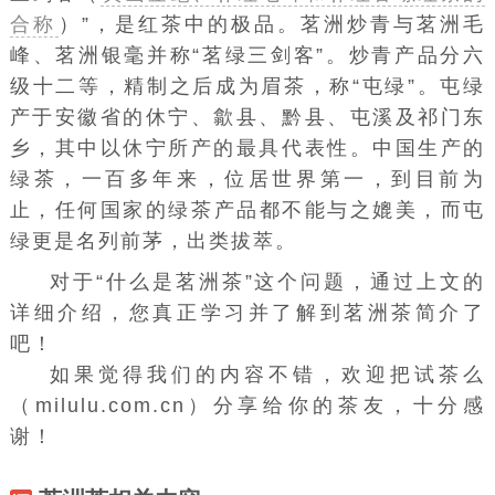
合称
）
”，是红茶中的极品。茗洲炒青与茗洲毛
峰、茗洲银毫并称“茗绿三剑客”。炒青产品分六
级十二等，精制之后成为眉茶，称“屯绿”。屯绿
产于安徽省的休宁、歙县、黔县、屯溪及祁门东
乡，其中以休宁所产的最具代表性。
中国
生产的
绿茶，一百多年来，位居世界第一，到目前为
止，任何国家的
绿茶
产品都不能与之媲美，而屯
绿更是名列前茅，出类拔萃。
对于“什么是茗洲茶”这个问题，通过上文的
详细介绍，您真正学习并了解到茗洲茶简介了
吧！
如果觉得我们的内容不错，欢迎把试茶么
（milulu.com.cn）分享给你的茶友，十分感
谢！