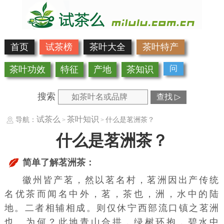
首页
试茶榜
茶叶大全
茶叶特产
问
茶叶功效
特征
产地
茶知识
搜索
查找 ▷
试茶么
茶叶知识
导航：
什么是茗洲茶？
>
>
什么是茗洲茶？
简单了解茗洲茶：
徽州
皆产茗，然以茗名村，茗洲因出产传统
名优茶而闻名中外，茗，茶也，洲，水中的陆
地。二者相辅相成。则仅休宁西部
流口镇
之茗洲
也。为何？此地青山合拱，绿树环抱，碧水中