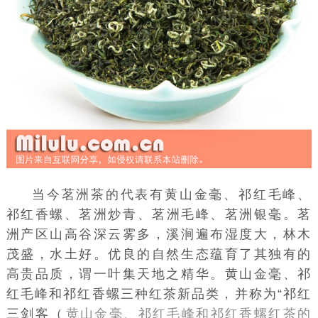
当今茗洲茶的代表有
黄山金毫
、
祁红毛峰
、
祁红香螺
、
茗洲炒青
、茗洲毛峰、茗洲银毫。茗
洲产区山高谷深云雾多，溪涧遍布湿度大，林木
茂盛，水土好。优良的自然生态蕴育了其独有的
高贵品质，谓一叶集天地之精华。黄山金毫、祁
红毛峰和
祁红香螺
三种
红茶
新品类，并称为“
祁红
三剑客（
黄山金毫、祁红毛峰和祁红香螺红茶的