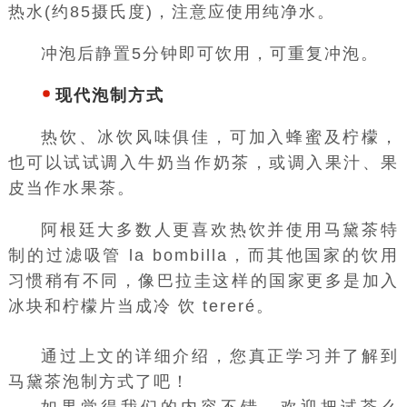
热水(约85摄氏度)，注意应使用纯净水。
冲泡后静置5分钟即可饮用，可重复冲泡。
现代泡制方式
热饮
、冰饮风味俱佳，可加入蜂蜜及柠檬，
也可以试试调入牛奶当作
奶茶
，或调入果汁、果
皮当作
水果茶
。
阿根廷大多数人更喜欢热饮并使用马黛茶特
制的过滤吸管 la bombilla，而其他国家的饮用
习惯稍有不同，像巴拉圭这样的国家更多是加入
冰块和
柠檬片
当成冷 饮 tereré。
通过上文的详细介绍，您真正学习并了解到
马黛茶泡制方式了吧！