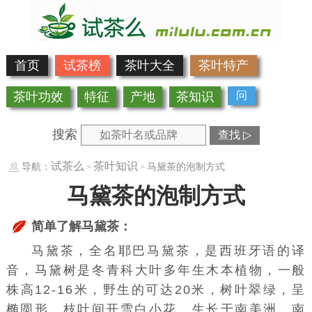
首页
试茶榜
茶叶大全
茶叶特产
问
茶叶功效
特征
产地
茶知识
搜索
查找 ▷
试茶么
茶叶知识
导航：
马黛茶的泡制方式
>
>
马黛茶的泡制方式
简单了解马黛茶：
马黛茶，全名耶巴马黛茶，是西班牙语的译
音，
马黛树
是
冬青科
大叶多年生
木本植物
，一般
株高
12-16米，野生的可达20米，
树叶
翠绿，呈
椭圆形，枝叶间开雪白小花，生长于南美洲。南