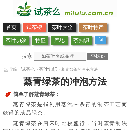
首页
试茶榜
茶叶大全
茶叶特产
问
茶叶功效
特征
产地
茶知识
搜索
查找 ▷
试茶么
茶叶知识
导航：
蒸青绿茶的冲泡方法
>
>
蒸青绿茶的冲泡方法
简单了解蒸青绿茶：
蒸青
绿茶
是指利用蒸汽来杀青的制茶工艺而
获得的成品绿茶。
蒸青
绿茶在唐宋时比较盛行，当时蒸青制法