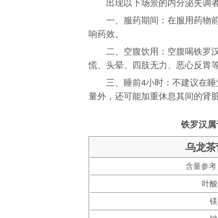
出现以下场景的内分泌失调
一、服药期间：在服用药物
响药效。
二、空腹饮用：空腹喝铁罗
慌、头晕、四肢无力、恶心反胃
三、睡前4小时：不建议在
量外，还可能加重休息其间的肾
铁罗汉属
乌龙茶
含量参考
叶酸
镁