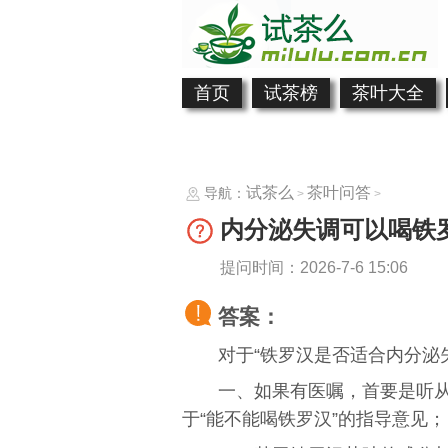
首页
试茶榜
茶叶大全
试茶么
茶叶问答
导航：
>
>
内分泌失调可以喝铁
提问时间：2026-7-6 15:06
答案：
对于“铁罗汉是否适合内分泌
一、如果有医嘱，首要是听
于“能不能喝铁罗汉”的指导意见；