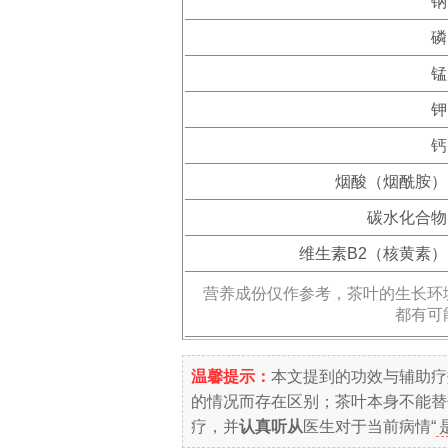
钠
磷
锰
钾
钙
烟酸（烟酰胺）
碳水化合物
维生素B2（核黄素）
营养成份仅作参考，茶叶的生长环
都有可
温馨提示：
本文提到的功效与辅助疗
的情况而存在区别；茶叶本身不能替
疗，并
认真听从
医生对于当前病情“