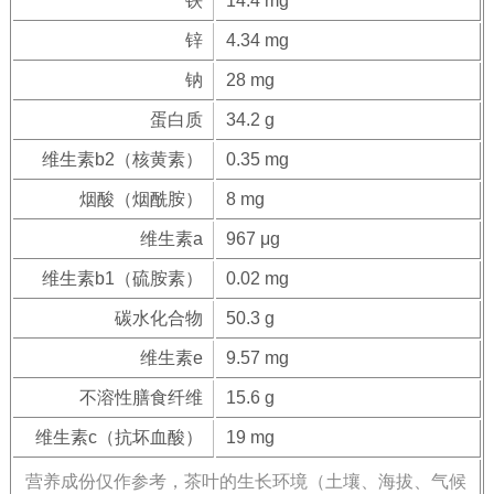
铁
14.4 mg
锌
4.34 mg
钠
28 mg
蛋白质
34.2 g
维生素b2（核黄素）
0.35 mg
烟酸（烟酰胺）
8 mg
维生素a
967 μg
维生素b1（硫胺素）
0.02 mg
碳水化合物
50.3 g
维生素e
9.57 mg
不溶性膳食纤维
15.6 g
维生素c（抗坏血酸）
19 mg
营养成份仅作参考，茶叶的生长环境（土壤、海拔、气候