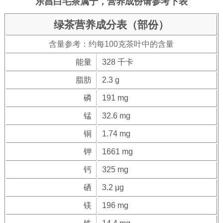
乐昌白毛茶属于，营养成份请参考下表
绿茶营养成分表（部份）
含量参考：约每100克茶叶中的含量
能量
328 千卡
脂肪
2.3 g
磷
191 mg
锰
32.6 mg
铜
1.74 mg
钾
1661 mg
钙
325 mg
硒
3.2 μg
镁
196 mg