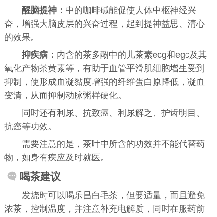
醒脑提神：
中的咖啡碱能促使人体中枢神经兴
奋，增强大脑皮层的兴奋过程，起到提神益思、清心
的效果。
抑疾病：
内含的茶多酚中的儿茶素ecg和egc及其
氧化产物茶黄素等，有助于血管平滑肌细胞增生受到
抑制，使形成血凝黏度增强的纤维蛋白原降低，凝血
变清，从而抑制动脉粥样硬化。
同时还有
利尿
、
抗致癌
、
利尿解乏
、
护齿明目
、
抗癌
等功效。
需要注意的是，茶叶中所含的功效并不能代替药
物，如身有疾应及时就医。
喝茶建议
发烧时可以喝乐昌白毛茶，但要适量，而且避免
浓茶，控制温度，并注意补充电解质，同时在服药前