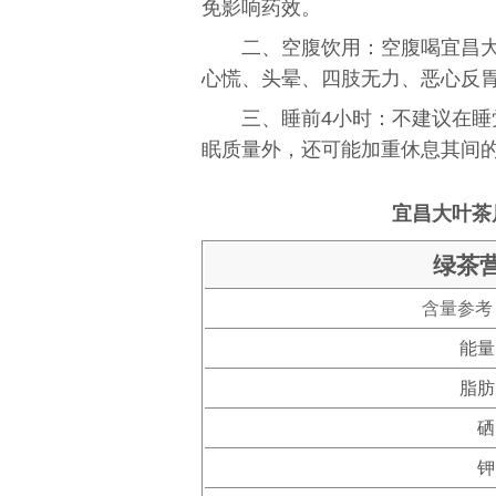
免影响药效。
二、空腹饮用：空腹喝宜昌
心慌、头晕、四肢无力、恶心反
三、睡前4小时：不建议在
眠质量外，还可能加重休息其间
宜昌大叶茶
绿茶
含量参考
能量
脂肪
硒
钾