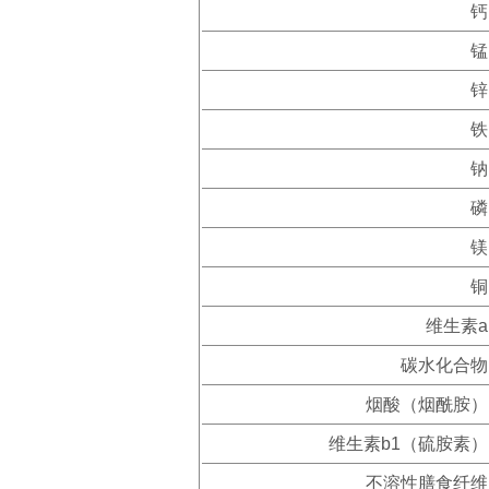
钙
锰
锌
铁
钠
磷
镁
铜
维生素a
碳水化合物
烟酸（烟酰胺）
维生素b1（硫胺素）
不溶性膳食纤维