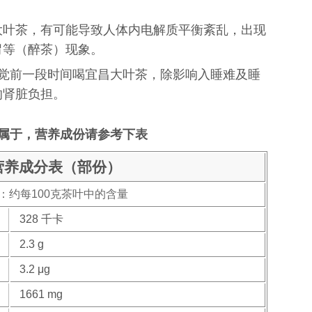
大叶茶，有可能导致人体内电解质平衡紊乱，出现
胃等（醉茶）现象。
睡觉前一段时间喝宜昌大叶茶，除影响入睡难及睡
的肾脏负担。
属于，营养成份请参考下表
营养成分表（部份）
：约每100克茶叶中的含量
328 千卡
2.3 g
3.2 μg
1661 mg