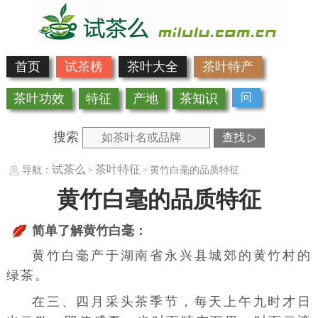
首页
试茶榜
茶叶大全
茶叶特产
问
茶叶功效
特征
产地
茶知识
搜索
查找 ▷
试茶么
茶叶特征
导航：
黄竹白毫的品质特征
>
>
黄竹白毫的品质特征
简单了解黄竹白毫：
黄竹白毫产于湖南省永兴县城郊的黄竹村的
绿茶
。
在三、四月采头茶季节，每天上午九时才日