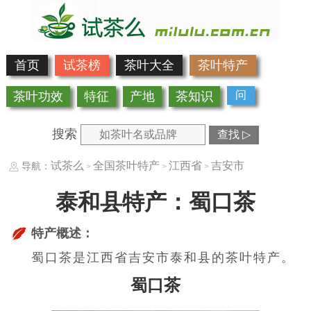
首页
试茶榜
茶叶大全
茶叶特产
问
茶叶功效
特征
产地
茶知识
搜索
查找 ▷
试茶么
全国茶叶特产
江西省
吉安市
导航：
>
>
>
泰和县特产：蜀口茶
特产概述：
蜀口茶是江西省吉安市泰和县的茶叶特产。
蜀口茶