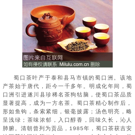
蜀口茶叶产于泰和县马市镇的蜀口洲。该地
产茶始于唐代，距今一千多年。明成化年间，蜀
口洲引进遂川县珍稀名茶狗牯脑，使蜀口茶品质
显著提高，成为一方名茶。蜀口茶精心制作后，
形如鱼钩，条索紧细，银毫披露；汤色明亮，略
呈浅绿；茶味浓郁，入口醇香，回味久长，沁人
肺腑。清朝曾列为贡品，1985年，蜀口茶获吉安