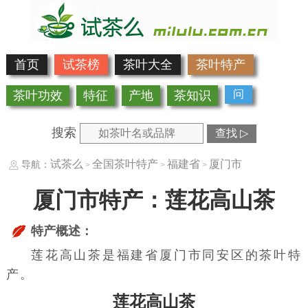
首页
试茶榜
茶叶大全
茶叶特产
问
茶叶功效
特征
产地
茶知识
搜索
查找 ▷
试茶么
全国茶叶特产
福建省
厦门市
导航：
>
>
>
厦门市特产：莲花高山茶
特产概述：
莲花高山茶是福建省厦门市同安区的茶叶特
产。
莲花高山茶