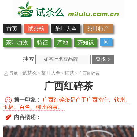
首页
试茶榜
茶叶大全
茶叶特产
问
茶叶功效
特征
产地
茶知识
搜索
查找 ▷
试茶么
茶叶大全
红茶
导航：
广西红碎茶
>
>
>
广西红碎茶
第一印象：
广西红碎茶是产于广西南宁、钦州、
玉林、百色、柳州的茶。
内容概述：