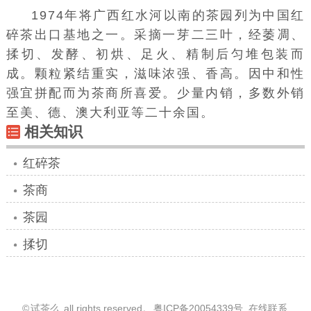
1974年将广西红水河以南的茶园列为中国红
碎茶出口基地之一。采摘一芽二三叶，经萎凋、
揉切、发酵、初烘、足火、精制后匀堆包装而
成。颗粒紧结重实，滋味浓强、香高。因中和性
强宜拼配而为茶商所喜爱。少量内销，多数外销
至美、德、澳大利亚等二十余国。
相关知识
红碎茶
茶商
茶园
揉切
©
试茶么
all rights reserved。
粤ICP备20054339号
在线联系