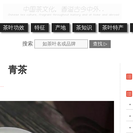
茶叶功效
特征
产地
茶知识
茶叶特产
搜索
查找 ▷
青茶
。