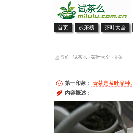
首页
试茶榜
茶叶大全
试茶么
茶叶大全
导航：
青茶
>
>
第一印象：
青茶是茶叶品种
内容概述：