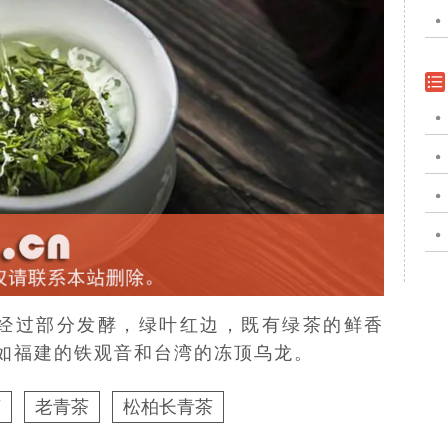
经过部分发酵，绿叶红边，既有绿茶的鲜香
如福建的铁观音和台湾的冻顶乌龙。
茶
老青茶
松柏长青茶